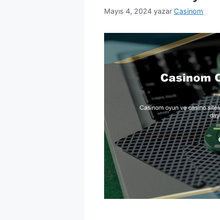
Mayıs 4, 2024
yazar
Casinom