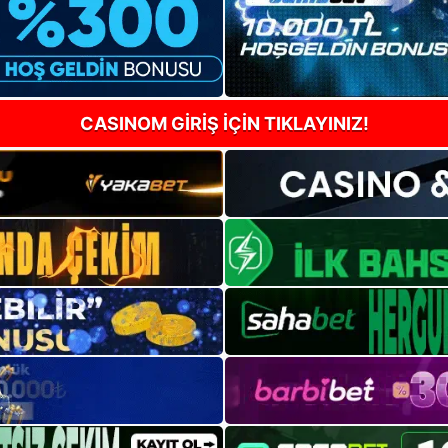
CASINOM GİRİŞ İÇİN TIKLAYINIZ!