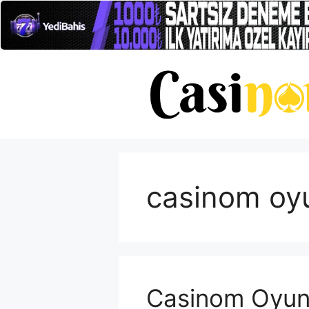
İçeriğe
atla
casinom oyu
Casinom Oyun 