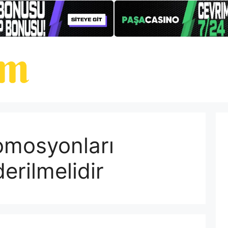
omosyonları
erilmelidir