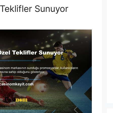
Teklifler Sunuyor