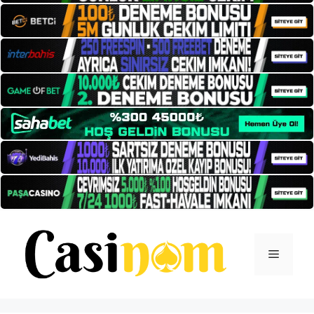
İçeriğe
atla
Menü