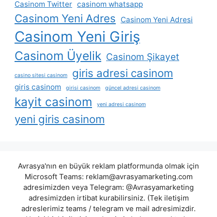
Casinom Twitter
casinom whatsapp
Casinom Yeni Adres
Casinom Yeni Adresi
Casinom Yeni Giriş
Casinom Üyelik
Casinom Şikayet
giris adresi casinom
casino sitesi casinom
giris casinom
girisi casinom
güncel adresi casinom
kayit casinom
yeni adresi casinom
yeni giris casinom
Avrasya'nın en büyük reklam platformunda olmak için
Microsoft Teams:
reklam@avrasyamarketing.com
adresimizden veya Telegram: @Avrasyamarketing
adresimizden irtibat kurabilirsiniz. (Tek iletişim
adreslerimiz teams / telegram ve mail adresimizdir.