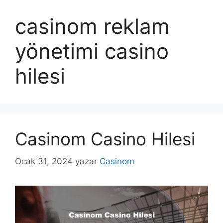
casinom reklam
yönetimi casino
hilesi
Casinom Casino Hilesi
Ocak 31, 2024
yazar
Casinom