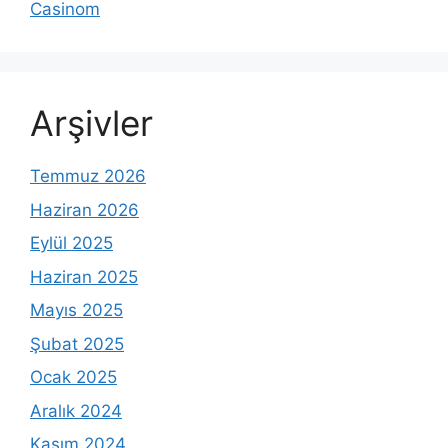
Casinom
Arşivler
Temmuz 2026
Haziran 2026
Eylül 2025
Haziran 2025
Mayıs 2025
Şubat 2025
Ocak 2025
Aralık 2024
Kasım 2024