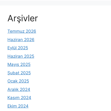
Arşivler
Temmuz 2026
Haziran 2026
Eylül 2025
Haziran 2025
Mayıs 2025
Şubat 2025
Ocak 2025
Aralık 2024
Kasım 2024
Ekim 2024