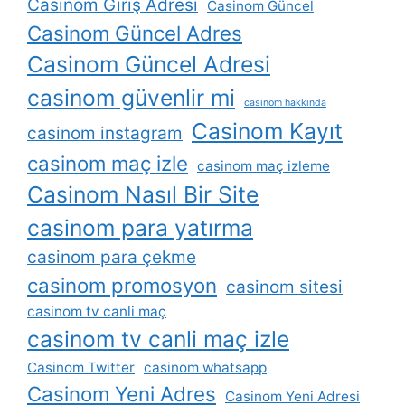
Casinom Giriş Adresi
Casinom Güncel
Casinom Güncel Adres
Casinom Güncel Adresi
casinom güvenlir mi
casinom hakkında
Casinom Kayıt
casinom instagram
casinom maç izle
casinom maç izleme
Casinom Nasıl Bir Site
casinom para yatırma
casinom para çekme
casinom promosyon
casinom sitesi
casinom tv canli maç
casinom tv canli maç izle
Casinom Twitter
casinom whatsapp
Casinom Yeni Adres
Casinom Yeni Adresi