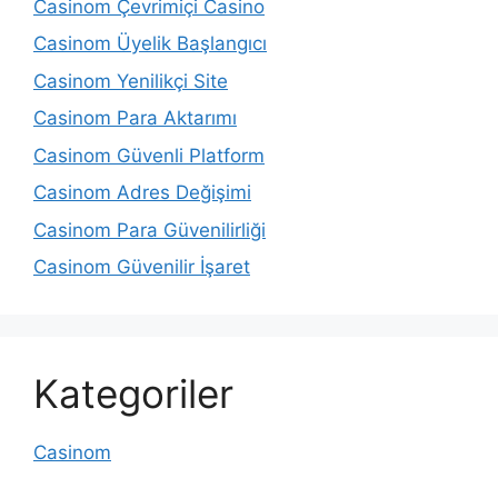
Casinom Çevrimiçi Casino
Casinom Üyelik Başlangıcı
Casinom Yenilikçi Site
Casinom Para Aktarımı
Casinom Güvenli Platform
Casinom Adres Değişimi
Casinom Para Güvenilirliği
Casinom Güvenilir İşaret
Kategoriler
Casinom