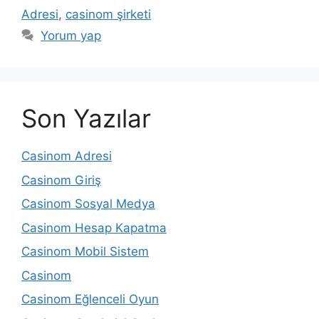
Adresi
,
casinom şirketi
Yorum yap
Son Yazılar
Casinom Adresi
Casinom Giriş
Casinom Sosyal Medya
Casinom Hesap Kapatma
Casinom Mobil Sistem
Casinom
Casinom Eğlenceli Oyun