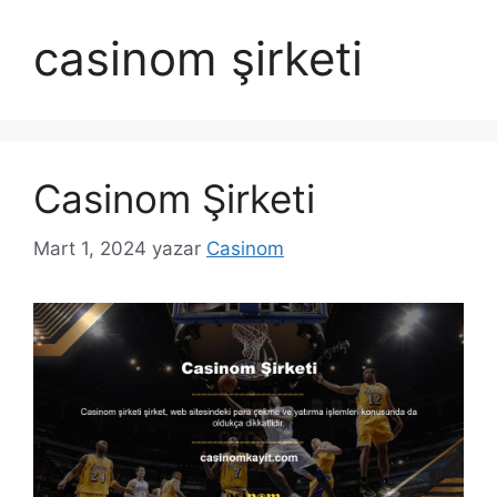
casinom şirketi
Casinom Şirketi
Mart 1, 2024
yazar
Casinom