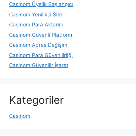
Casinom Üyelik Başlangıcı
Casinom Yenilikçi Site
Casinom Para Aktarımı
Casinom Güvenli Platform
Casinom Adres Değişimi
Casinom Para Güvenilirliği
Casinom Güvenilir İşaret
Kategoriler
Casinom