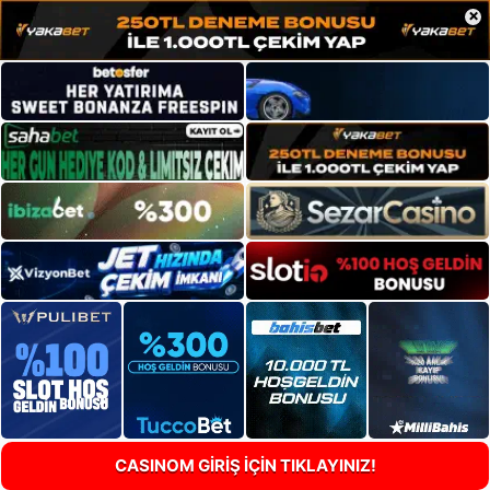
×
CASINOM GİRİŞ İÇİN TIKLAYINIZ!