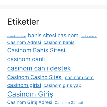
Etiketler
bahis sitesi casinom
adresi casinom
canli casinom
Casinom Adresi
casinom bahis
Casinom Bahis Sitesi
casinom canli
casinom canli destek
Casinom Casino Sitesi
casinom com
casinom girisi
casinom giris yap
Casinom Giriş
Casinom Giriş Adresi
Casinom Güncel