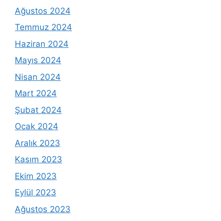
Ağustos 2024
Temmuz 2024
Haziran 2024
Mayıs 2024
Nisan 2024
Mart 2024
Şubat 2024
Ocak 2024
Aralık 2023
Kasım 2023
Ekim 2023
Eylül 2023
Ağustos 2023