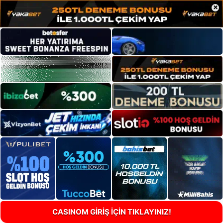
×
CASINOM GİRİŞ İÇİN TIKLAYINIZ!