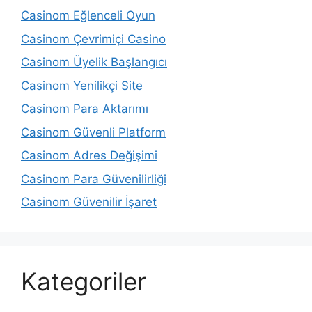
Casinom Eğlenceli Oyun
Casinom Çevrimiçi Casino
Casinom Üyelik Başlangıcı
Casinom Yenilikçi Site
Casinom Para Aktarımı
Casinom Güvenli Platform
Casinom Adres Değişimi
Casinom Para Güvenilirliği
Casinom Güvenilir İşaret
Kategoriler