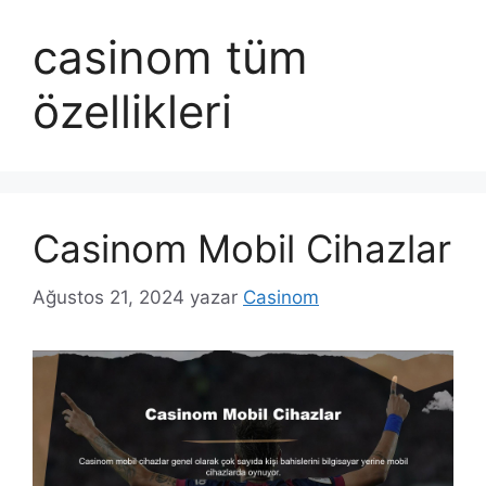
casinom tüm
özellikleri
Casinom Mobil Cihazlar
Ağustos 21, 2024
yazar
Casinom