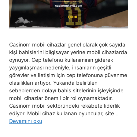
Casinom mobil cihazlar genel olarak çok sayıda
kişi bahislerini bilgisayar yerine mobil cihazlarda
oynuyor. Cep telefonu kullanımının giderek
yaygınlaşması nedeniyle, insanların çeşitli
görevler ve iletişim için cep telefonuna güvenme
olasılıkları artıyor. Yukarıda belirtilen
sebeplerden dolayı bahis sitelerinin işleyişinde
mobil cihazlar önemli bir rol oynamaktadır.
Casinom mobil sektöründeki rekabete liderlik
ediyor. Mobil cihaz kullanan oyuncular, site …
Devamını oku