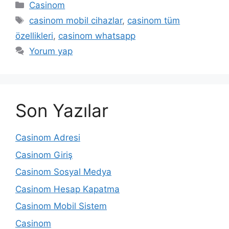
Kategoriler
Casinom
Etiketler
casinom mobil cihazlar
,
casinom tüm
özellikleri
,
casinom whatsapp
Yorum yap
Son Yazılar
Casinom Adresi
Casinom Giriş
Casinom Sosyal Medya
Casinom Hesap Kapatma
Casinom Mobil Sistem
Casinom