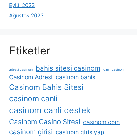
Eylül 2023
Ağustos 2023
Etiketler
bahis sitesi casinom
adresi casinom
canli casinom
Casinom Adresi
casinom bahis
Casinom Bahis Sitesi
casinom canli
casinom canli destek
Casinom Casino Sitesi
casinom com
casinom girisi
casinom giris yap