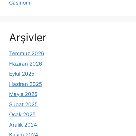
Casinom
Arşivler
Temmuz 2026
Haziran 2026
Eylül 2025
Haziran 2025
Mayıs 2025
Şubat 2025
Ocak 2025
Aralık 2024
Kasım 2024