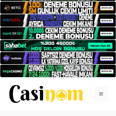
İçeriğe
atla
Menü