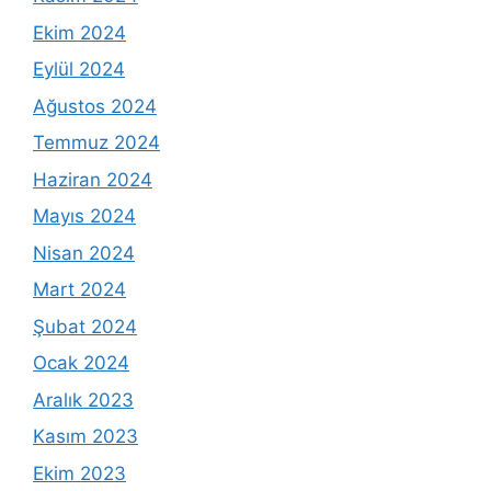
Ekim 2024
Eylül 2024
Ağustos 2024
Temmuz 2024
Haziran 2024
Mayıs 2024
Nisan 2024
Mart 2024
Şubat 2024
Ocak 2024
Aralık 2023
Kasım 2023
Ekim 2023