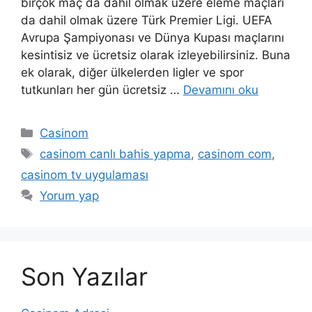
birçok maç da dahil olmak üzere eleme maçları
da dahil olmak üzere Türk Premier Ligi. UEFA
Avrupa Şampiyonası ve Dünya Kupası maçlarını
kesintisiz ve ücretsiz olarak izleyebilirsiniz. Buna
ek olarak, diğer ülkelerden ligler ve spor
tutkunları her gün ücretsiz …
Devamını oku
Kategoriler
Casinom
Etiketler
casinom canlı bahis yapma
,
casinom com
,
casinom tv uygulaması
Yorum yap
Son Yazılar