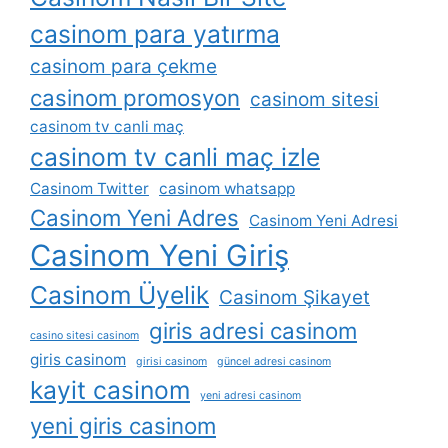
casinom para yatırma
casinom para çekme
casinom promosyon
casinom sitesi
casinom tv canli maç
casinom tv canli maç izle
Casinom Twitter
casinom whatsapp
Casinom Yeni Adres
Casinom Yeni Adresi
Casinom Yeni Giriş
Casinom Üyelik
Casinom Şikayet
giris adresi casinom
casino sitesi casinom
giris casinom
girisi casinom
güncel adresi casinom
kayit casinom
yeni adresi casinom
yeni giris casinom