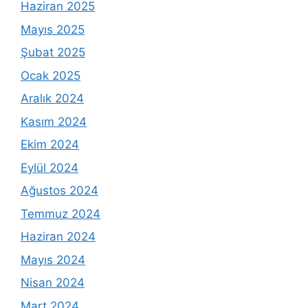
Haziran 2025
Mayıs 2025
Şubat 2025
Ocak 2025
Aralık 2024
Kasım 2024
Ekim 2024
Eylül 2024
Ağustos 2024
Temmuz 2024
Haziran 2024
Mayıs 2024
Nisan 2024
Mart 2024