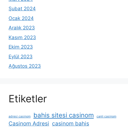
Şubat 2024
Ocak 2024
Aralık 2023
Kasım 2023
Ekim 2023
Eylül 2023
Ağustos 2023
Etiketler
bahis sitesi casinom
adresi casinom
canli casinom
Casinom Adresi
casinom bahis