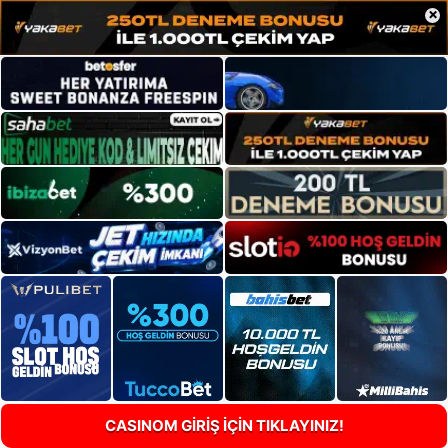
×
CASINOM GİRİŞ İÇİN TIKLAYINIZ!