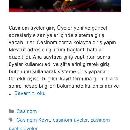
Casinom üyeler giriş Üyeler yeni ve güncel
adresleriyle saniyeler içinde sisteme giriş
yapabilirler. Casinom.com’a kolayca giriş yapın.
Mevcut adresle ilgili tüm bağlantı hataları
düzeltildi. Ana sayfaya giriş yaptıktan sonra
üyeler kullanıcı adı ve şifrelerini girerek giriş
butonunu kullanarak sisteme giriş yaparlar.
Gerekli kişisel bilgileri kayıt formuna girin. Daha
sonra hesap bilgileri bölümünde kullanıcı adı ve
…
Devamını oku
Kategoriler
Casinom
Etiketler
Casinom Kayıt
,
casinom üyeler
,
casinom
üyelik üyeler