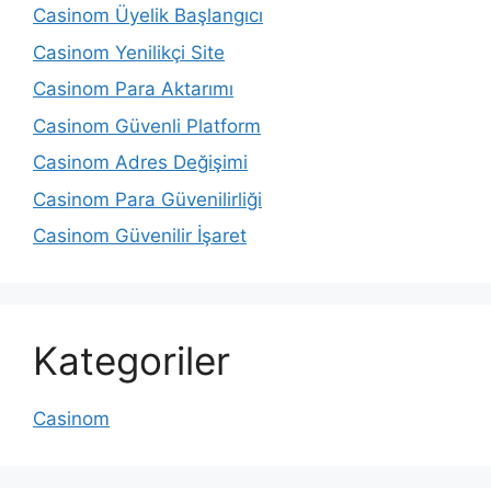
Casinom Üyelik Başlangıcı
Casinom Yenilikçi Site
Casinom Para Aktarımı
Casinom Güvenli Platform
Casinom Adres Değişimi
Casinom Para Güvenilirliği
Casinom Güvenilir İşaret
Kategoriler
Casinom