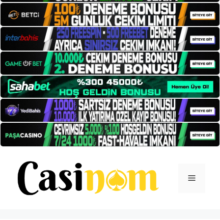
İçeriğe
atla
Menü