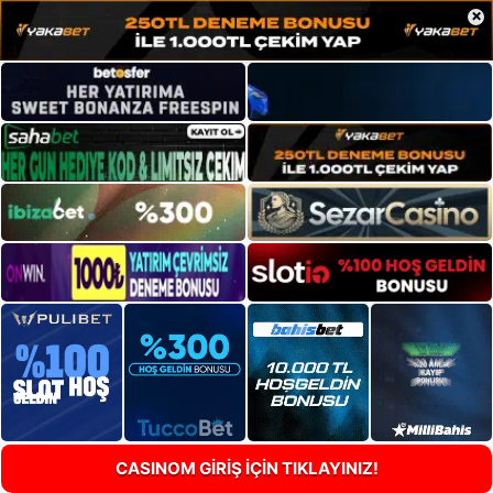
×
CASINOM GİRİŞ İÇİN TIKLAYINIZ!