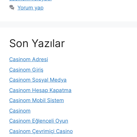
Yorum yap
Son Yazılar
Casinom Adresi
Casinom Giriş
Casinom Sosyal Medya
Casinom Hesap Kapatma
Casinom Mobil Sistem
Casinom
Casinom Eğlenceli Oyun
Casinom Çevrimiçi Casino