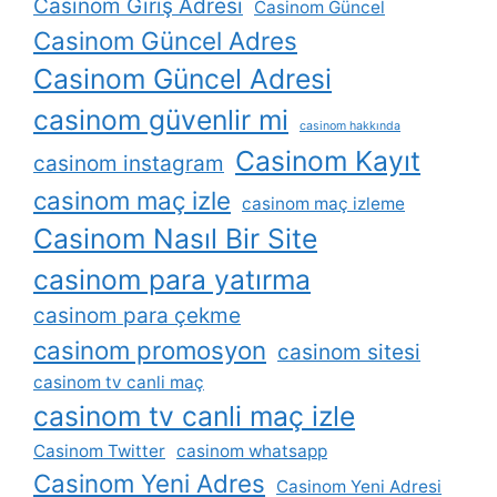
Casinom Giriş Adresi
Casinom Güncel
Casinom Güncel Adres
Casinom Güncel Adresi
casinom güvenlir mi
casinom hakkında
Casinom Kayıt
casinom instagram
casinom maç izle
casinom maç izleme
Casinom Nasıl Bir Site
casinom para yatırma
casinom para çekme
casinom promosyon
casinom sitesi
casinom tv canli maç
casinom tv canli maç izle
Casinom Twitter
casinom whatsapp
Casinom Yeni Adres
Casinom Yeni Adresi