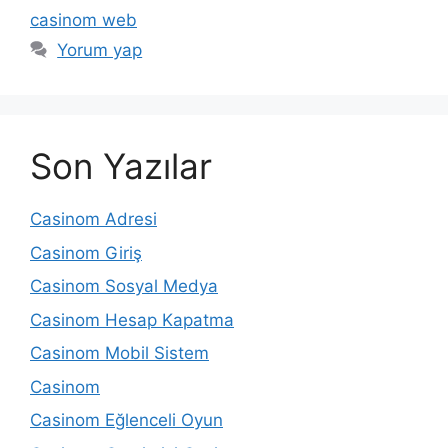
casinom web
Yorum yap
Son Yazılar
Casinom Adresi
Casinom Giriş
Casinom Sosyal Medya
Casinom Hesap Kapatma
Casinom Mobil Sistem
Casinom
Casinom Eğlenceli Oyun