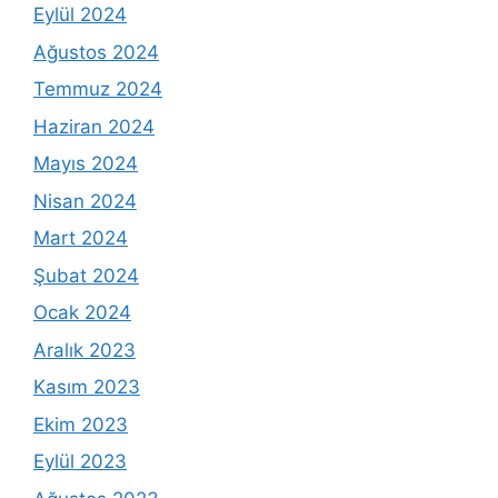
Eylül 2024
Ağustos 2024
Temmuz 2024
Haziran 2024
Mayıs 2024
Nisan 2024
Mart 2024
Şubat 2024
Ocak 2024
Aralık 2023
Kasım 2023
Ekim 2023
Eylül 2023