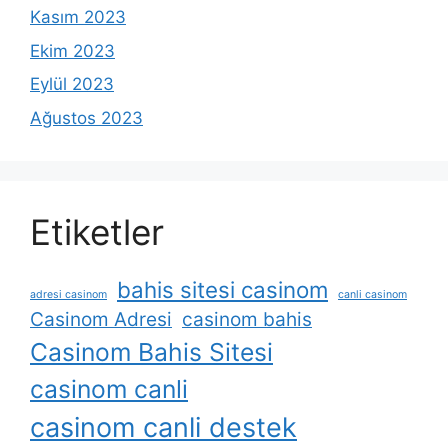
Kasım 2023
Ekim 2023
Eylül 2023
Ağustos 2023
Etiketler
bahis sitesi casinom
adresi casinom
canli casinom
Casinom Adresi
casinom bahis
Casinom Bahis Sitesi
casinom canli
casinom canli destek