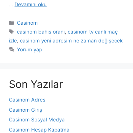
…
Devamını oku
Kategoriler
Casinom
Etiketler
casinom bahis oranı
,
casinom tv canli maç
izle
,
casinom yeni adresim ne zaman değişecek
Yorum yap
Son Yazılar
Casinom Adresi
Casinom Giriş
Casinom Sosyal Medya
Casinom Hesap Kapatma