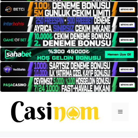
İçeriğe
atla
Menü