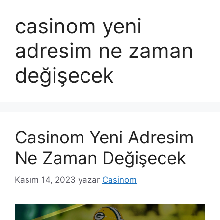
casinom yeni
adresim ne zaman
değişecek
Casinom Yeni Adresim
Ne Zaman Değişecek
Kasım 14, 2023
yazar
Casinom