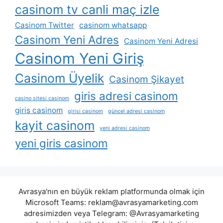
casinom tv canli maç izle
Casinom Twitter
casinom whatsapp
Casinom Yeni Adres
Casinom Yeni Adresi
Casinom Yeni Giriş
Casinom Üyelik
Casinom Şikayet
giris adresi casinom
casino sitesi casinom
giris casinom
girisi casinom
güncel adresi casinom
kayit casinom
yeni adresi casinom
yeni giris casinom
Avrasya'nın en büyük reklam platformunda olmak için
Microsoft Teams:
reklam@avrasyamarketing.com
adresimizden veya Telegram: @Avrasyamarketing