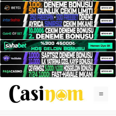
İçeriğe
atla
Menü