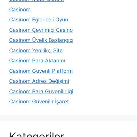
Casinom
Casinom Eğlenceli Oyun
Casinom Çevrimiçi Casino
Casinom Üyelik Başlangıcı
Casinom Yenilikçi Site
Casinom Para Aktarımı
Casinom Güvenli Platform
Casinom Adres Değişimi
Casinom Para Güvenilirliği
Casinom Güvenilir İşaret
Kategoriler