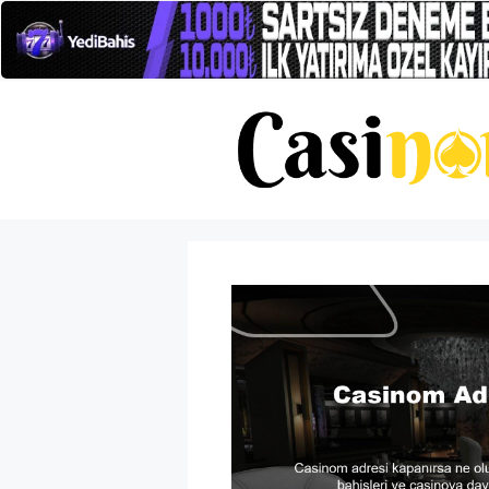
İçeriğe
atla