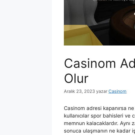
Casinom Ad
Olur
Aralık 23, 2023
yazar
Casinom
Casinom adresi kapanırsa ne 
kullanıcılar spor bahisleri ve
memnun kalacaklardır. Aynı z
sonuca ulaşmanın ne kadar işe