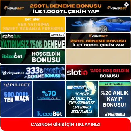
×
CASINOM GİRİŞ İÇİN TIKLAYINIZ!