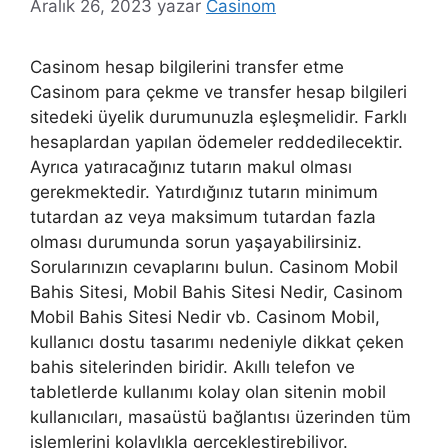
Aralık 26, 2023
yazar
Casinom
Casinom hesap bilgilerini transfer etme
Casinom para çekme ve transfer hesap bilgileri
sitedeki üyelik durumunuzla eşleşmelidir. Farklı
hesaplardan yapılan ödemeler reddedilecektir.
Ayrıca yatıracağınız tutarın makul olması
gerekmektedir. Yatırdığınız tutarın minimum
tutardan az veya maksimum tutardan fazla
olması durumunda sorun yaşayabilirsiniz.
Sorularınızın cevaplarını bulun. Casinom Mobil
Bahis Sitesi, Mobil Bahis Sitesi Nedir, Casinom
Mobil Bahis Sitesi Nedir vb. Casinom Mobil,
kullanıcı dostu tasarımı nedeniyle dikkat çeken
bahis sitelerinden biridir. Akıllı telefon ve
tabletlerde kullanımı kolay olan sitenin mobil
kullanıcıları, masaüstü bağlantısı üzerinden tüm
işlemlerini kolaylıkla gerçekleştirebiliyor.