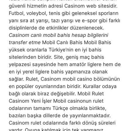
güvenli hizmetin adresi Casinom web sitesidir.
Futbol, ​​voleybol, tenis gibi geleneksel sporların
yanı sıra at yarışı, tazı yarışı ve e-spor gibi farklı
disiplinlerde de etkinlikler düzenlenecek.
Casinom canlı mobil bahis hesap bilgilerini
transfer etme
Mobil Canlı Bahis Mobil Bahis
yüksek oranlarla Türkiye’nin en iyi bahis
sitelerinden biridir. Site, geniş maç bahis
yelpazesi sayesinde hem amatör liglere hem de
en iyi yerel liglere bahis yapmanıza olanak
sağlar. Rulet, Casinom mobil casino bölümünün
en popüler oyunlarından biridir. Kurallar odaya
bağlı olarak biraz değişebilir. Mobil Rulet
Casinom Yeni İşler Mobil casinonun rulet
odalarının tamamı Türkçe olmakla birlikte,
bazıları başka dillerde de yayınlanmaktadır.
Casinom rulet odalarında farklı dönüş süreleri
vardır. Oyuna katılmak için tek yapmanız