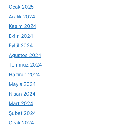
Ocak 2025
Aralık 2024
Kasım 2024
Ekim 2024
Eylül 2024
Ağustos 2024
Temmuz 2024
Haziran 2024
Mayıs 2024
Nisan 2024
Mart 2024
Şubat 2024
Ocak 2024