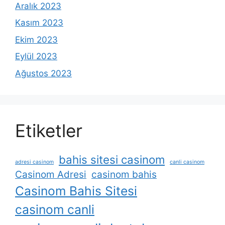
Aralık 2023
Kasım 2023
Ekim 2023
Eylül 2023
Ağustos 2023
Etiketler
bahis sitesi casinom
adresi casinom
canli casinom
Casinom Adresi
casinom bahis
Casinom Bahis Sitesi
casinom canli