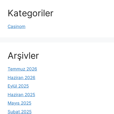
Kategoriler
Casinom
Arşivler
Temmuz 2026
Haziran 2026
Eylül 2025
Haziran 2025
Mayıs 2025
Şubat 2025