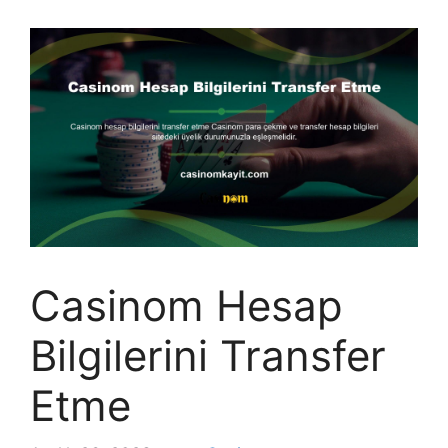
Casinom Hesap
Bilgilerini Transfer
Etme