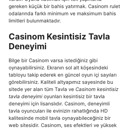
gereken küçük bir bahis yatırmak. Casinom rulet
odalarında farklı minimum ve maksimum bahis
limitleri bulunmaktadır.
Casinom Kesintisiz Tavla
Deneyimi
Bilge bir Casinom varsa istediğiniz gibi
oynayabilirsiniz. Ekranın sol alt köşesindeki
tabloyu takip ederek en güncel oyun içi sayıları
görebilirsiniz. Kaliteli altyapımız sayesinde bu
sitede yer alan tüm Tavla ve
Casinom kesintisiz
tavla deneyimi
oyunları kesintisiz bir tavla
deneyimi için lisanslıdır. Casinom, deneyimli
tavla oyuncuları ile evinizin rahatlığında HD
kalitesinde mobil tavla oynayabileceğiniz bir
web sitesidir. Casinom, ses efektleri ve yüksek