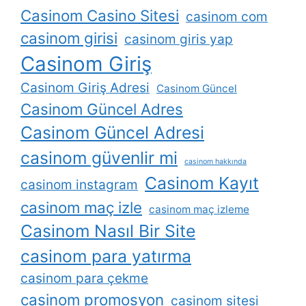
Casinom Casino Sitesi
casinom com
casinom girisi
casinom giris yap
Casinom Giriş
Casinom Giriş Adresi
Casinom Güncel
Casinom Güncel Adres
Casinom Güncel Adresi
casinom güvenlir mi
casinom hakkında
Casinom Kayıt
casinom instagram
casinom maç izle
casinom maç izleme
Casinom Nasıl Bir Site
casinom para yatırma
casinom para çekme
casinom promosyon
casinom sitesi