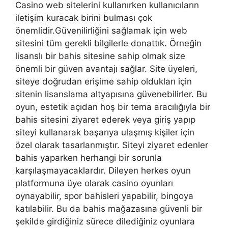
Casino web sitelerini kullanırken kullanıcıların
iletişim kuracak birini bulması çok
önemlidir.Güvenilirliğini sağlamak için web
sitesini tüm gerekli bilgilerle donattık. Örneğin
lisanslı bir bahis sitesine sahip olmak size
önemli bir güven avantajı sağlar. Site üyeleri,
siteye doğrudan erişime sahip oldukları için
sitenin lisanslama altyapısına güvenebilirler. Bu
oyun, estetik açıdan hoş bir tema aracılığıyla bir
bahis sitesini ziyaret ederek veya giriş yapıp
siteyi kullanarak başarıya ulaşmış kişiler için
özel olarak tasarlanmıştır. Siteyi ziyaret edenler
bahis yaparken herhangi bir sorunla
karşılaşmayacaklardır. Dileyen herkes oyun
platformuna üye olarak casino oyunları
oynayabilir, spor bahisleri yapabilir, bingoya
katılabilir. Bu da bahis mağazasına güvenli bir
şekilde girdiğiniz sürece dilediğiniz oyunlara