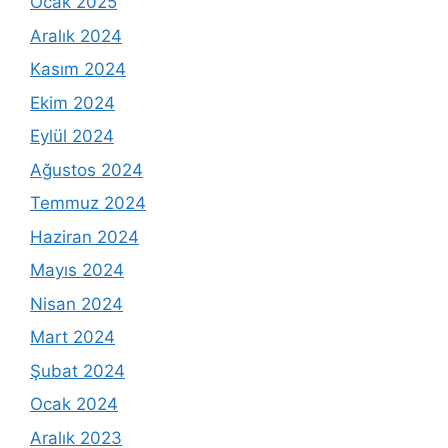
Ocak 2025
Aralık 2024
Kasım 2024
Ekim 2024
Eylül 2024
Ağustos 2024
Temmuz 2024
Haziran 2024
Mayıs 2024
Nisan 2024
Mart 2024
Şubat 2024
Ocak 2024
Aralık 2023