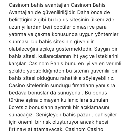
Casinom bahis avantajları Casinom Bahis
Avantajları de güvenilirliğidir. Daha önce de
belirttiğimiz gibi bu bahis sitesinin ülkemizde
uzun yıllardan beri popüler olması ve para
yatırma ve çekme konusunda uygun yöntemler
sunması, bu bahis sitesinin güvenilir
olabileceğini açıkça göstermektedir. Saygın bir
bahis sitesi, kullanıcılarının ihtiyaç ve isteklerini
karşılar. Casinom Bahis bunu en iyi ve en verimli
şekilde yapabildiğinden bu sitenin güvenilir bir
bahis sitesi olduğunu rahatlıkla söyleyebiliriz.
Casino sitelerinin sunduğu fırsatların yanı sıra
bedava bonuslar da sunuyorlar. Bu bonus
türüne aşina olmayan kullanıcılara sunulan
ücretsiz bonusların ayrıntılı bir açıklamasını
sunacağız. Genişleyen bahis pazarı, bahisçiler
için önemli bir risk oluşturuyor ancak hepsi
fırtınayı atlatamayacak. Casinom Casino