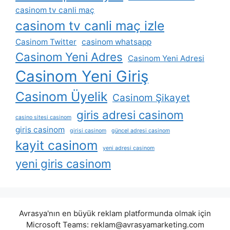
casinom tv canli maç
casinom tv canli maç izle
Casinom Twitter
casinom whatsapp
Casinom Yeni Adres
Casinom Yeni Adresi
Casinom Yeni Giriş
Casinom Üyelik
Casinom Şikayet
giris adresi casinom
casino sitesi casinom
giris casinom
girisi casinom
güncel adresi casinom
kayit casinom
yeni adresi casinom
yeni giris casinom
Avrasya'nın en büyük reklam platformunda olmak için
Microsoft Teams:
reklam@avrasyamarketing.com