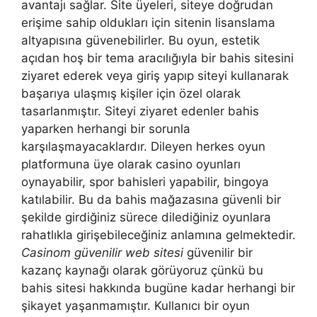
avantajı sağlar. Site üyeleri, siteye doğrudan
erişime sahip oldukları için sitenin lisanslama
altyapısına güvenebilirler. Bu oyun, estetik
açıdan hoş bir tema aracılığıyla bir bahis sitesini
ziyaret ederek veya giriş yapıp siteyi kullanarak
başarıya ulaşmış kişiler için özel olarak
tasarlanmıştır. Siteyi ziyaret edenler bahis
yaparken herhangi bir sorunla
karşılaşmayacaklardır. Dileyen herkes oyun
platformuna üye olarak casino oyunları
oynayabilir, spor bahisleri yapabilir, bingoya
katılabilir. Bu da bahis mağazasına güvenli bir
şekilde girdiğiniz sürece dilediğiniz oyunlara
rahatlıkla girişebileceğiniz anlamına gelmektedir.
Casinom güvenilir web sitesi
güvenilir bir
kazanç kaynağı olarak görüyoruz çünkü bu
bahis sitesi hakkında bugüne kadar herhangi bir
şikayet yaşanmamıştır. Kullanıcı bir oyun