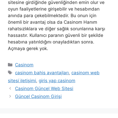
sitesine girdiğinde güvenliğinden emin olur ve
oyun faaliyetlerine girişebilir ve hesabından
anında para çekebilmektedir. Bu onun için
önemli bir avantaj olsa da Casinom Hanım
rahatsızlıklara ve diğer sağlık sorunlarına karşı
hassastır. Kullanıcı paranın güvenli bir şekilde
hesabına yatırıldığını onayladıktan sonra.
Açmaya gerek yok.
Kategoriler
Casinom
Etiketler
casinom bahis avantajları
,
casinom web
sitesi i̇letişimi
,
giris yap casinom
Casinom Güncel Web Sitesi
Güncel Casinom Girişi