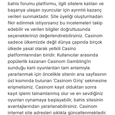
bahis forumu platformu, ilgili sitelere katılan ve
başarıya ulaşan oyuncular için ayrıntılı kazanç
verileri sunmaktadır. Site üyeliği oluşturmadan
fikir edinmek istiyorsanız bu incelemeleri takip
edebilir ve verilen bilgiler doğrultusunda
seçeneklerinizi değerlendirebilirsiniz. Casinom
sadece ülkemizde değil dünya çapında birçok
ülkede yasal olarak yetkili Casino
platformlarından biridir. Kullanıcılar arasında
popülerlik kazanan Casinom Gambling’in
sunduğu karlı oyunlardan tam anlamıyla
yararlanmak için öncelikle sitenin ana sayfasının
üst kısmında bulunan ‘Casinom Giriş’ sekmesine
erişmelisiniz. Casinom kayıt olduktan sonra
kayıt işlemi tamamlanmış olur ve en sevdiğiniz
oyunları oynamaya başlayabilir, bahis sitesinin
avantajlarından yararlanabilirsiniz. Casinom
internet site adresleri sıklıkla güncellenmektedir.