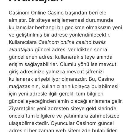
Casinom Online Casino başından beri ele
almıştır. Bir siteye erişilememesi durumunda
kullanıcılar herhangi bir gecikme olmaksızın yeni
ve geliştirilmiş bir adrese yönlendirilecektir.
Kullanıcılara
Casinom online casino bahis
avantajları
güncel adresi verildikten sonra
güncellenen adresi kullanarak siteye anında
erişim sağlayabilirler. Olumlu yönü ise mevcut
giriş adresinize yalnızca mevcut şifrenizi
kullanarak erişebiliyor olmanızdır. Bu, Casino
mağazasının, kullanıcıların kolayca bulabilmesi
için yeni adresle ilgili gerekli tüm bilgileri
güncelleyeceğinden emin olacağı anlamına gelir.
Ziyaretçiler yeni adresten siteye geldiklerinde
önceki tüm bilgilere ve yatırımlara zahmetsizce
ulaşabilmektedir. Oyuncular Casinom güncel
adresini her zaman web sitemizde bulabilirler.