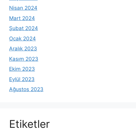
Nisan 2024
Mart 2024
Şubat 2024
Ocak 2024
Aralık 2023
Kasım 2023
Ekim 2023
Eylül 2023
Ağustos 2023
Etiketler