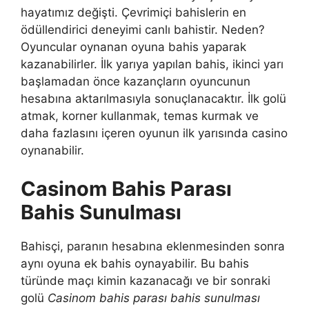
hayatımız değişti. Çevrimiçi bahislerin en
ödüllendirici deneyimi canlı bahistir. Neden?
Oyuncular oynanan oyuna bahis yaparak
kazanabilirler. İlk yarıya yapılan bahis, ikinci yarı
başlamadan önce kazançların oyuncunun
hesabına aktarılmasıyla sonuçlanacaktır. İlk golü
atmak, korner kullanmak, temas kurmak ve
daha fazlasını içeren oyunun ilk yarısında casino
oynanabilir.
Casinom Bahis Parası
Bahis Sunulması
Bahisçi, paranın hesabına eklenmesinden sonra
aynı oyuna ek bahis oynayabilir. Bu bahis
türünde maçı kimin kazanacağı ve bir sonraki
golü
Casinom bahis parası bahis sunulması