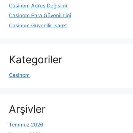
Casinom Adres Değişimi
Casinom Para Güvenilirliği
Casinom Güvenilir İşaret
Kategoriler
Casinom
Arşivler
Temmuz 2026