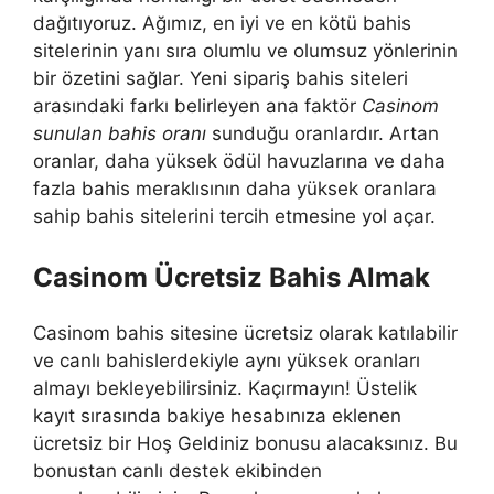
dağıtıyoruz. Ağımız, en iyi ve en kötü bahis
sitelerinin yanı sıra olumlu ve olumsuz yönlerinin
bir özetini sağlar. Yeni sipariş bahis siteleri
arasındaki farkı belirleyen ana faktör
Casinom
sunulan bahis oranı
sunduğu oranlardır. Artan
oranlar, daha yüksek ödül havuzlarına ve daha
fazla bahis meraklısının daha yüksek oranlara
sahip bahis sitelerini tercih etmesine yol açar.
Casinom Ücretsiz Bahis Almak
Casinom bahis sitesine ücretsiz olarak katılabilir
ve canlı bahislerdekiyle aynı yüksek oranları
almayı bekleyebilirsiniz. Kaçırmayın! Üstelik
kayıt sırasında bakiye hesabınıza eklenen
ücretsiz bir Hoş Geldiniz bonusu alacaksınız. Bu
bonustan canlı destek ekibinden