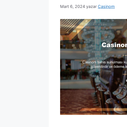
Mart 6, 2024
yazar
Casinom