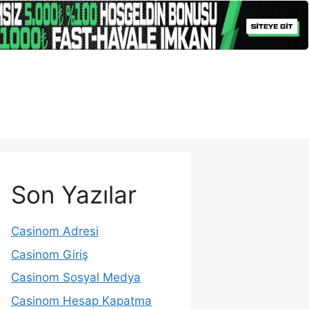
Son Yazılar
Casinom Adresi
Casinom Giriş
Casinom Sosyal Medya
Casinom Hesap Kapatma