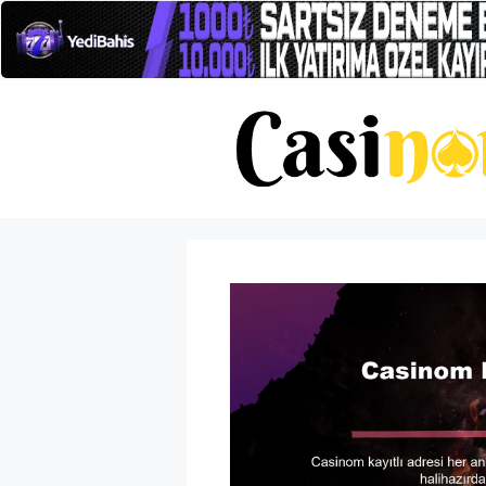
İçeriğe
atla