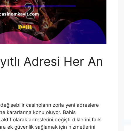
ıtlı Adresi Her An
değişebilir casinoların zorla yeni adreslere
e kararlarına konu oluyor. Bahis
ktif olarak adreslerini değiştirdiklerini fark
lara ek güvenlik sağlamak için hizmetlerini