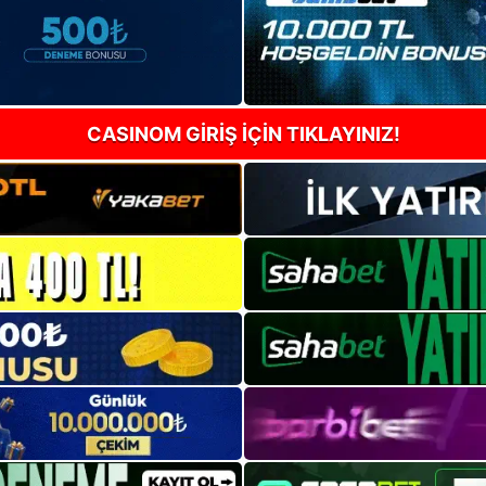
CASINOM GİRİŞ İÇİN TIKLAYINIZ!