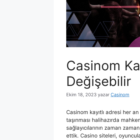
Casinom Kay
Değişebilir
Ekim 18, 2023
yazar
Casinom
Casinom kayıtlı adresi her an 
taşınması halihazırda mahkem
sağlayıcılarının zaman zaman a
ettik. Casino siteleri, oyuncu