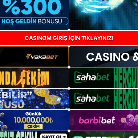
CASINOM GİRİŞ İÇİN TIKLAYINIZ!