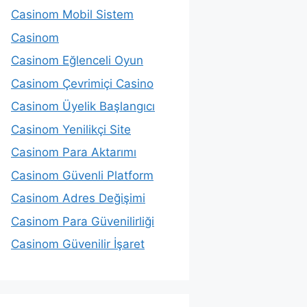
Casinom Mobil Sistem
Casinom
Casinom Eğlenceli Oyun
Casinom Çevrimiçi Casino
Casinom Üyelik Başlangıcı
Casinom Yenilikçi Site
Casinom Para Aktarımı
Casinom Güvenli Platform
Casinom Adres Değişimi
Casinom Para Güvenilirliği
Casinom Güvenilir İşaret