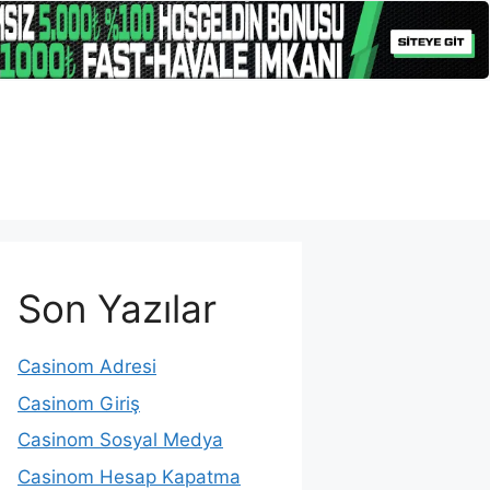
Son Yazılar
Casinom Adresi
Casinom Giriş
Casinom Sosyal Medya
Casinom Hesap Kapatma