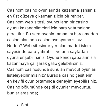
Casinom casino oyunlarında kazanma şansınızı
en üst düzeye çıkarmanız için bir rehber.
Casinom web sitesi, oyuncuların bir casino
oyunu kazanabilmeleri için para yatırmalarını
gerektirir. Bu sermayenin tamamını harcamadan
casino alanında casino oynayamazsınız.
Neden? Web sitesinde yer alan maddi işlem
sayesinde para yatırabilir ve ana sayfadan
oyuna erişebilirsiniz. Oyunu kendi çabalarınızla
kazanmaya çalışarak galip gelebilirsiniz.
Casinom casinosunda sunulan mevcut oyunları
listeleyebilir misiniz? Burada casino çeşitlerini
en keyifli oyun ortamında deneyimleyebilirsiniz.
Casino bölümünde çeşitli oyunlar mevcuttur,
bunlar arasında;
Slot