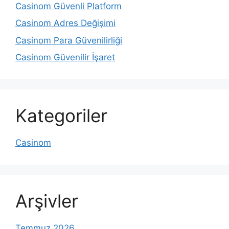
Casinom Güvenli Platform
Casinom Adres Değişimi
Casinom Para Güvenilirliği
Casinom Güvenilir İşaret
Kategoriler
Casinom
Arşivler
Temmuz 2026