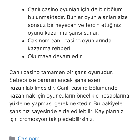
Canlı casino oyunları için de bir bölüm
bulunmaktadır. Bunlar oyun alanları size
sonsuz bir heyecan ve tercih ettiğiniz
oyunu kazanma şansı sunar.
Casinom canlı casino oyunlarında
kazanma rehberi
Okumaya devam edin
Canlı casino tamamen bir şans oyunudur.
Sebebi ise paranın ancak şans eseri
kazanılabilmesidir. Canlı casino bölümünde
kazanmak için oyuncuların öncelikle hesaplarına
yükleme yapması gerekmektedir. Bu bakiyeler
şansınız sayesinde elde edilebilir. Kayıplarınız
için promosyon takip edebilirsiniz.
Kategoriler
Casinom