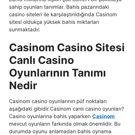
sahip oyunları tanımlar. Bahis pazarındaki
casino siteleri ile karşılaştırıldığında Casinom
sitesi oldukça yüksek bahis miktarları
sunmaktadır.
Casinom Casino Sitesi
Canlı Casino
Oyunlarının Tanımı
Nedir
Casinom casino oyunlarının püf noktaları
aşağıdaki gibidir.Casinom canlı casino oyunları?
Casino oyunlarına bahis yaparken
Casinom
mevcut oyunların farkında olmak önemlidir. Bu
durumda oyunu anlamadan bahis oynama