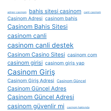
bahis sitesi casinom
adresi casinom
canli casinom
Casinom Adresi
casinom bahis
Casinom Bahis Sitesi
casinom canli
casinom canli destek
Casinom Casino Sitesi
casinom com
casinom girisi
casinom giris yap
Casinom Giriş
Casinom Giriş Adresi
Casinom Güncel
Casinom Güncel Adres
Casinom Güncel Adresi
casinom güvenlir mi
casinom hakkında