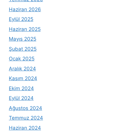
Haziran 2026
Eylül 2025
Haziran 2025
Mayıs 2025
Şubat 2025
Ocak 2025
Aralık 2024
Kasım 2024
Ekim 2024
Eylül 2024
Ağustos 2024
Temmuz 2024
Haziran 2024