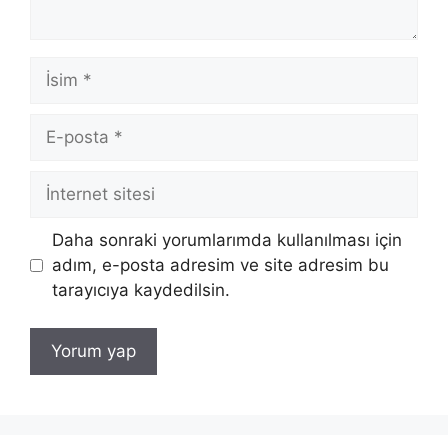
İsim
E-
posta
İnternet
sitesi
Daha sonraki yorumlarımda kullanılması için
adım, e-posta adresim ve site adresim bu
tarayıcıya kaydedilsin.