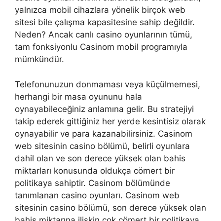
yalnızca mobil cihazlara yönelik birçok web
sitesi bile çalışma kapasitesine sahip değildir.
Neden? Ancak canlı casino oyunlarının tümü,
tam fonksiyonlu Casinom mobil programıyla
mümkündür.
Telefonunuzun donmaması veya küçülmemesi,
herhangi bir masa oyununu hala
oynayabileceğiniz anlamına gelir. Bu stratejiyi
takip ederek gittiğiniz her yerde kesintisiz olarak
oynayabilir ve para kazanabilirsiniz. Casinom
web sitesinin casino bölümü, belirli oyunlara
dahil olan ve son derece yüksek olan bahis
miktarları konusunda oldukça cömert bir
politikaya sahiptir. Casinom bölümünde
tanımlanan casino oyunları. Casinom web
sitesinin casino bölümü, son derece yüksek olan
bahis miktarına ilişkin çok cömert bir politikaya