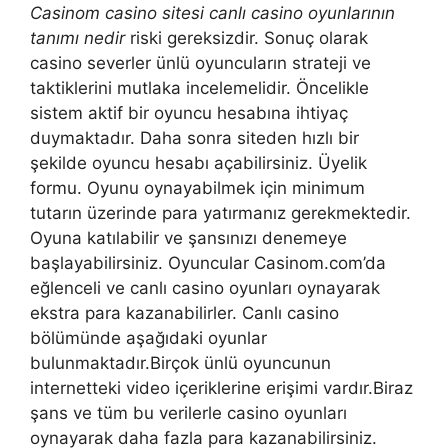
Casinom casino sitesi canlı casino oyunlarının
tanımı nedir
riski gereksizdir. Sonuç olarak
casino severler ünlü oyuncuların strateji ve
taktiklerini mutlaka incelemelidir. Öncelikle
sistem aktif bir oyuncu hesabına ihtiyaç
duymaktadır. Daha sonra siteden hızlı bir
şekilde oyuncu hesabı açabilirsiniz. Üyelik
formu. Oyunu oynayabilmek için minimum
tutarın üzerinde para yatırmanız gerekmektedir.
Oyuna katılabilir ve şansınızı denemeye
başlayabilirsiniz. Oyuncular Casinom.com’da
eğlenceli ve canlı casino oyunları oynayarak
ekstra para kazanabilirler. Canlı casino
bölümünde aşağıdaki oyunlar
bulunmaktadır.Birçok ünlü oyuncunun
internetteki video içeriklerine erişimi vardır.Biraz
şans ve tüm bu verilerle casino oyunları
oynayarak daha fazla para kazanabilirsiniz.