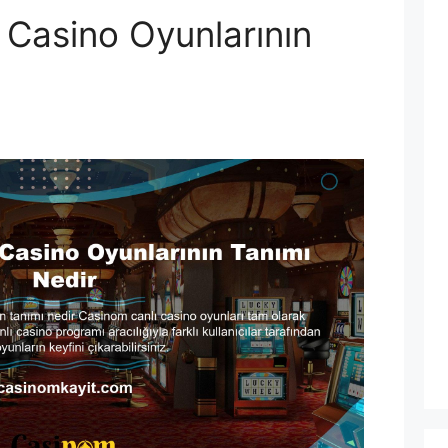
 Casino Oyunlarının