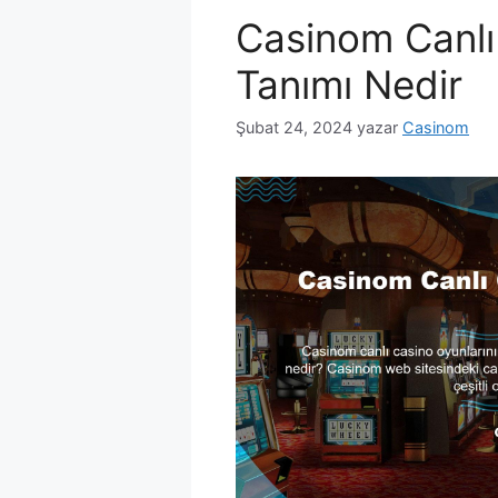
Casinom Canlı
Tanımı Nedir
Şubat 24, 2024
yazar
Casinom