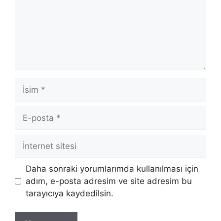
İsim
E-
posta
İnternet
sitesi
Daha sonraki yorumlarımda kullanılması için
adım, e-posta adresim ve site adresim bu
tarayıcıya kaydedilsin.