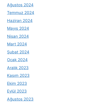
Ağustos 2024
Temmuz 2024
Haziran 2024
Mayıs 2024
Nisan 2024
Mart 2024
Şubat 2024
Ocak 2024
Aralık 2023
Kasım 2023
Ekim 2023
Eylül 2023
Ağustos 2023