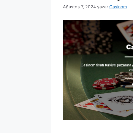
Ağustos 7, 2024
yazar
Casinom