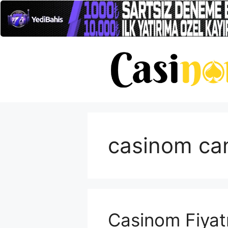
İçeriğe
atla
casinom canl
Casinom Fiyat