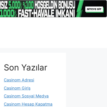
Son Yazılar
Casinom Adresi
Casinom Giriş
Casinom Sosyal Medya
Casinom Hesap Kapatma