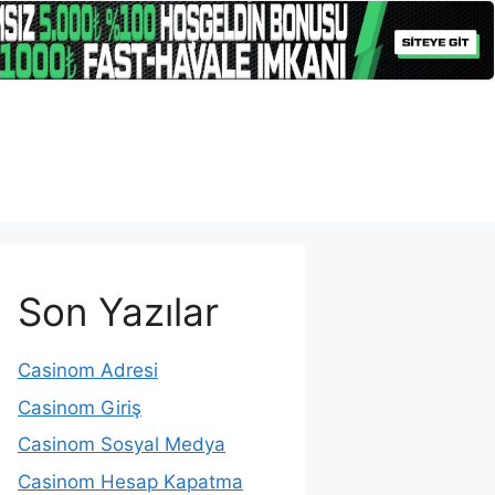
Son Yazılar
Casinom Adresi
Casinom Giriş
Casinom Sosyal Medya
Casinom Hesap Kapatma