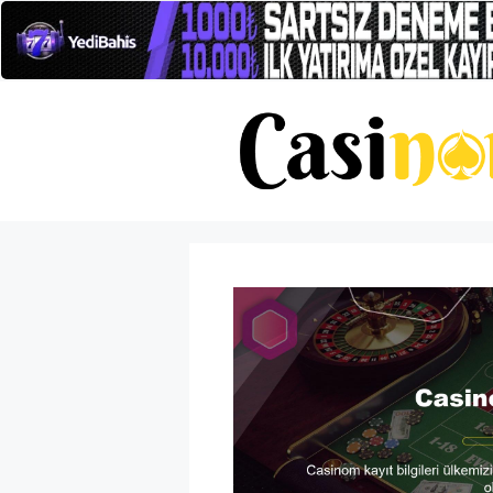
İçeriğe
atla