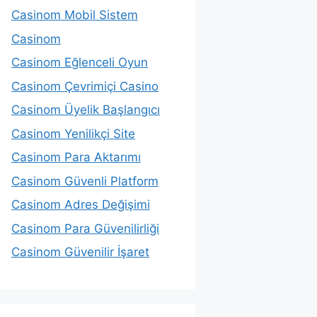
Casinom Mobil Sistem
Casinom
Casinom Eğlenceli Oyun
Casinom Çevrimiçi Casino
Casinom Üyelik Başlangıcı
Casinom Yenilikçi Site
Casinom Para Aktarımı
Casinom Güvenli Platform
Casinom Adres Değişimi
Casinom Para Güvenilirliği
Casinom Güvenilir İşaret