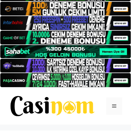
İçeriğe
atla
Menü