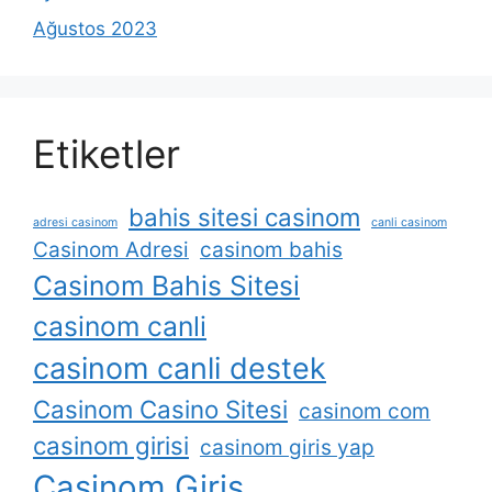
Ağustos 2023
Etiketler
bahis sitesi casinom
adresi casinom
canli casinom
Casinom Adresi
casinom bahis
Casinom Bahis Sitesi
casinom canli
casinom canli destek
Casinom Casino Sitesi
casinom com
casinom girisi
casinom giris yap
Casinom Giriş