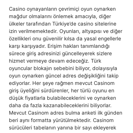
Casino oynayanların çevrimiçi oyun oynarken
mağdur olmalarını önlemek amacıyla, diğer
ülkeler tarafından Türkiye’de casino sitelerine
izin verilmemektedir. Oyunları, altyapısı ve diğer
özellikleri onu güvenilir kılsa da yasal engellerle
karşı karşıyadır. Erişim hakları tanımlandığı
sürece giriş adresinizi güncelleyerek sizlere
hizmet vermeye devam edeceğiz. Türk
oyuncular blokajın sebebini biliyor, dolayısıyla
oyun oynarken güncel adres değişikliğini takip
ediyorlar. Her şeye rağmen mevcut Casinom
giriş üyeliğini sürdürenler, her türlü oyunu en
düşük fiyatlarla bulabileceklerini ve oynarken
daha da fazla kazanabileceklerini biliyorlar.
Mevcut Casinom adres bulma anketi ilk günden
beri aynı formatta yürütülmektedir. Casinom
sürücüleri tabelanın yanına bir sayı ekleyerek