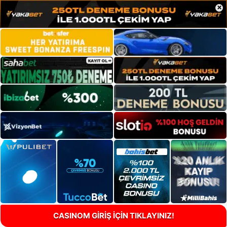
×
CASINOM GİRİŞ İÇİN TIKLAYINIZ!