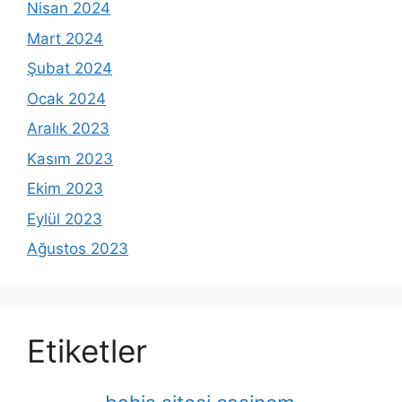
Nisan 2024
Mart 2024
Şubat 2024
Ocak 2024
Aralık 2023
Kasım 2023
Ekim 2023
Eylül 2023
Ağustos 2023
Etiketler