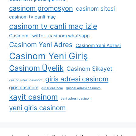
casinom promosyon
casinom sitesi
casinom tv canli maç
casinom tv canli maç izle
Casinom Twitter
casinom whatsapp
Casinom Yeni Adres
Casinom Yeni Adresi
Casinom Yeni Giriş
Casinom Üyelik
Casinom Şikayet
giris adresi casinom
casino sitesi casinom
giris casinom
girisi casinom
güncel adresi casinom
kayit casinom
yeni adresi casinom
yeni giris casinom