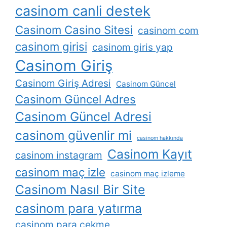
casinom canli destek
Casinom Casino Sitesi
casinom com
casinom girisi
casinom giris yap
Casinom Giriş
Casinom Giriş Adresi
Casinom Güncel
Casinom Güncel Adres
Casinom Güncel Adresi
casinom güvenlir mi
casinom hakkında
Casinom Kayıt
casinom instagram
casinom maç izle
casinom maç izleme
Casinom Nasıl Bir Site
casinom para yatırma
casinom para çekme