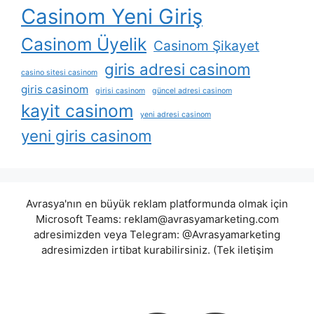
Casinom Yeni Giriş
Casinom Üyelik
Casinom Şikayet
giris adresi casinom
casino sitesi casinom
giris casinom
girisi casinom
güncel adresi casinom
kayit casinom
yeni adresi casinom
yeni giris casinom
Avrasya'nın en büyük reklam platformunda olmak için
Microsoft Teams:
reklam@avrasyamarketing.com
adresimizden veya Telegram: @Avrasyamarketing
adresimizden irtibat kurabilirsiniz. (Tek iletişim
adreslerimiz teams / telegram ve mail adresimizdir.
Harici hiçbir iletişim adresimiz bulunmamaktadır.
Lütfen itibar etmeyiniz.) Türkiye yasalarına göre 7258
sayılı kanun uyarınca yasa dışı bahis oynamanın