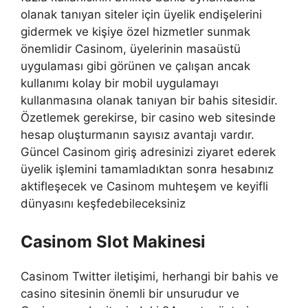
olanak tanıyan siteler için üyelik endişelerini
gidermek ve kişiye özel hizmetler sunmak
önemlidir Casinom, üyelerinin masaüstü
uygulaması gibi görünen ve çalışan ancak
kullanımı kolay bir mobil uygulamayı
kullanmasına olanak tanıyan bir bahis sitesidir.
Özetlemek gerekirse, bir casino web sitesinde
hesap oluşturmanın sayısız avantajı vardır.
Güncel Casinom giriş adresinizi ziyaret ederek
üyelik işlemini tamamladıktan sonra hesabınız
aktifleşecek ve Casinom muhteşem ve keyifli
dünyasını keşfedebileceksiniz
Casinom Slot Makinesi
Casinom Twitter iletişimi, herhangi bir bahis ve
casino sitesinin önemli bir unsurudur ve