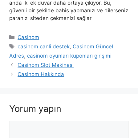
anda iki ek duvar daha ortaya çıkıyor. Bu,
güvenli bir şekilde bahis yapmanızı ve dilerseniz
paranızı siteden çekmenizi sağlar
Kategoriler
Casinom
Etiketler
casinom canli destek
,
Casinom Güncel
Adres
,
casinom oyunları kuponları girişimi
Casinom Slot Makinesi
Casinom Hakkında
Yorum yapın
Yorum