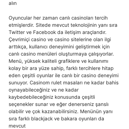
alın
Oyuncular her zaman canlı casinoları tercih
etmişlerdir. Sitede mevcut teknolojinin yanı sıra
Twitter ve Facebook da iletişim araçlarıdır.
Çevrimiçi casino ve casino sitelerine olan ilgi
arttıkça, kullanıcı deneyimini geliştirmek için
canlı casino menüleri oluşturmaya çalışıyorlar.
Menü, yüksek kaliteli grafiklere ve kullanımı
kolay bir ara yüze sahip, farklı tercihlere hitap
eden çeşitli oyunlar ile canlı bir casino deneyimi
sunuyor. Casinom rulet masaları ne kadar bahis
oynayabileceğiniz ve ne kadar
kaybedebileceğiniz konusunda çeşitli
seçenekler sunar ve eğer denerseniz şanslı
olabilir ve çok kazanabilirsiniz. Menünün yanı
sıra farklı blackjack ve bakara oyunları da
mevcut