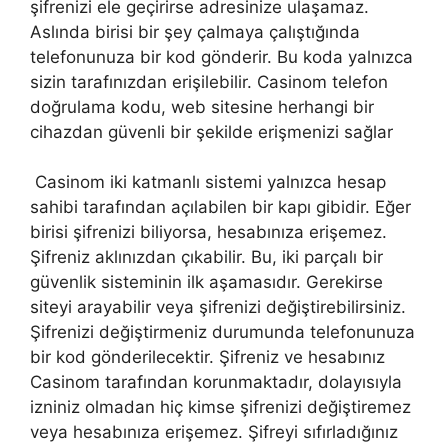
şifrenizi ele geçirirse adresinize ulaşamaz.
Aslında birisi bir şey çalmaya çalıştığında
telefonunuza bir kod gönderir. Bu koda yalnızca
sizin tarafınızdan erişilebilir. Casinom telefon
doğrulama kodu, web sitesine herhangi bir
cihazdan güvenli bir şekilde erişmenizi sağlar
Casinom iki katmanlı sistemi yalnızca hesap
sahibi tarafından açılabilen bir kapı gibidir. Eğer
birisi şifrenizi biliyorsa, hesabınıza erişemez.
Şifreniz aklınızdan çıkabilir. Bu, iki parçalı bir
güvenlik sisteminin ilk aşamasıdır. Gerekirse
siteyi arayabilir veya şifrenizi değiştirebilirsiniz.
Şifrenizi değiştirmeniz durumunda telefonunuza
bir kod gönderilecektir. Şifreniz ve hesabınız
Casinom tarafından korunmaktadır, dolayısıyla
izniniz olmadan hiç kimse şifrenizi değiştiremez
veya hesabınıza erişemez. Şifreyi sıfırladığınız