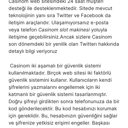
Casinom web sitesindeki 24 saat müşteri
desteği ile desteklenmektedir. Sitede mevcut
teknolojinin yanı sıra Twitter ve Facebook da
iletişim araçlarıdır. Ulaşamıyorsanız e-posta
veya telefon
Casinom slot makinesi
yoluyla
iletişime geçebilirsiniz.Ancak sizlere Casinom
son dönemdeki bir yenilik olan Twitterı hakkında
detaylı bilgi veriyoruz
Casinom iki aşamalı bir güvenlik sistemi
kullanılmaktadır. Birçok web sitesi iki faktörlü
güvenlik sistemini kullanır. Kullanıcıların kendi
şifrelerini yazmalarını engellemek için iki
katmanlı bir güvenlik sistemi tasarlanmıştır.
Doğru şifreyi girdikten sonra telefonunuza da bir
kod gönderilecektir. Bu kod hesabınızı korumak
için gereklidir. Bu, hesabınızın güvenliğini sağlar
ve şifrenize yetkisiz erişimi engeller. Başkası