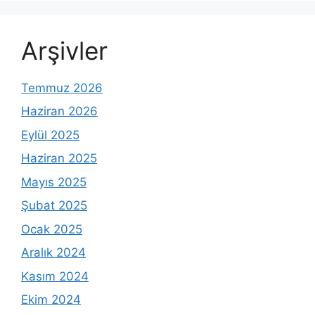
Arşivler
Temmuz 2026
Haziran 2026
Eylül 2025
Haziran 2025
Mayıs 2025
Şubat 2025
Ocak 2025
Aralık 2024
Kasım 2024
Ekim 2024