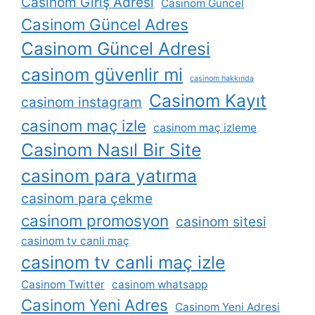
Casinom Giriş Adresi
Casinom Güncel
Casinom Güncel Adres
Casinom Güncel Adresi
casinom güvenlir mi
casinom hakkında
Casinom Kayıt
casinom instagram
casinom maç izle
casinom maç izleme
Casinom Nasıl Bir Site
casinom para yatırma
casinom para çekme
casinom promosyon
casinom sitesi
casinom tv canli maç
casinom tv canli maç izle
Casinom Twitter
casinom whatsapp
Casinom Yeni Adres
Casinom Yeni Adresi