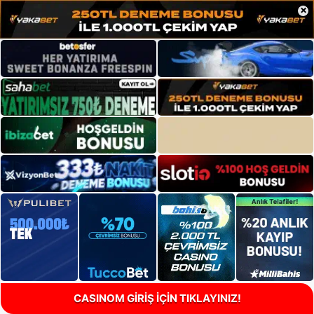
×
CASINOM GİRİŞ İÇİN TIKLAYINIZ!