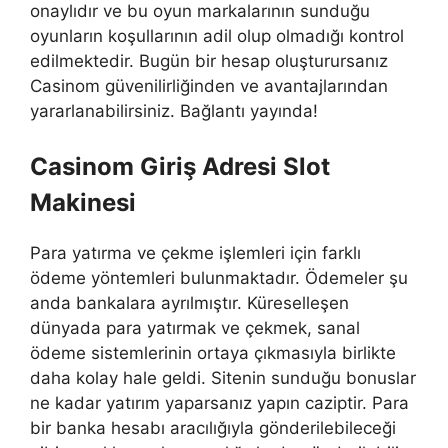
onaylıdır ve bu oyun markalarının sunduğu
oyunların koşullarının adil olup olmadığı kontrol
edilmektedir. Bugün bir hesap oluşturursanız
Casinom güvenilirliğinden ve avantajlarından
yararlanabilirsiniz. Bağlantı yayında!
Casinom Giriş Adresi Slot
Makinesi
Para yatırma ve çekme işlemleri için farklı
ödeme yöntemleri bulunmaktadır. Ödemeler şu
anda bankalara ayrılmıştır. Küreselleşen
dünyada para yatırmak ve çekmek, sanal
ödeme sistemlerinin ortaya çıkmasıyla birlikte
daha kolay hale geldi. Sitenin sunduğu bonuslar
ne kadar yatırım yaparsanız yapın caziptir. Para
bir banka hesabı aracılığıyla gönderilebileceği