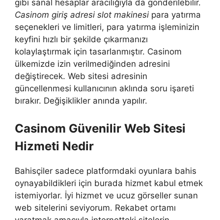
gibi sanal hesaplar aracılığıyla da gönderilebilir.
Casinom giriş adresi slot makinesi
para yatırma
seçenekleri ve limitleri, para yatırma işleminizin
keyfini hızlı bir şekilde çıkarmanızı
kolaylaştırmak için tasarlanmıştır. Casinom
ülkemizde izin verilmediğinden adresini
değiştirecek. Web sitesi adresinin
güncellenmesi kullanıcının aklında soru işareti
bırakır. Değişiklikler anında yapılır.
Casinom Güvenilir Web Sitesi
Hizmeti Nedir
Bahisçiler sadece platformdaki oyunlara bahis
oynayabildikleri için burada hizmet kabul etmek
istemiyorlar. İyi hizmet ve ucuz görseller sunan
web sitelerini seviyorum. Rekabet ortamı
yaratmak amacıyla internetteki sitelerin