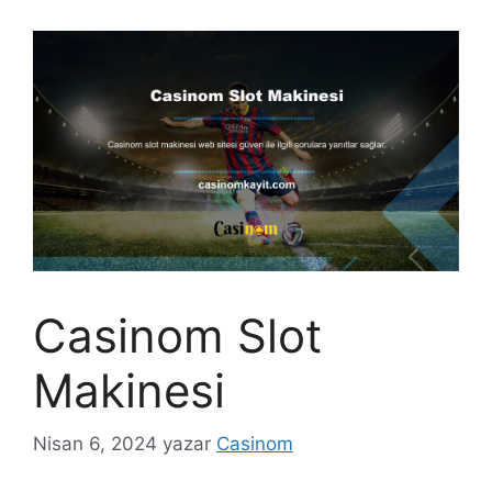
Casinom Slot
Makinesi
Nisan 6, 2024
yazar
Casinom