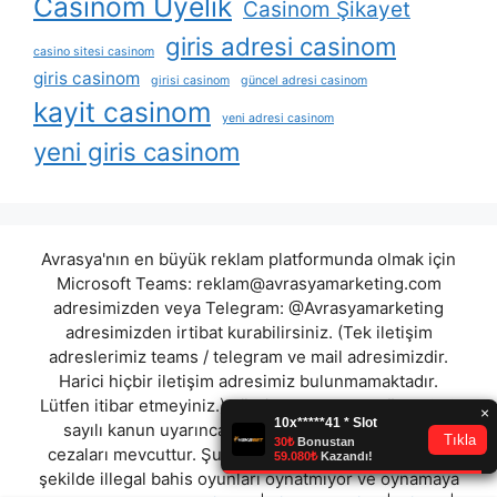
Casinom Üyelik
Casinom Şikayet
giris adresi casinom
casino sitesi casinom
giris casinom
girisi casinom
güncel adresi casinom
kayit casinom
yeni adresi casinom
yeni giris casinom
Avrasya'nın en büyük reklam platformunda olmak için
Microsoft Teams:
reklam@avrasyamarketing.com
adresimizden veya Telegram: @Avrasyamarketing
adresimizden irtibat kurabilirsiniz. (Tek iletişim
adreslerimiz teams / telegram ve mail adresimizdir.
Harici hiçbir iletişim adresimiz bulunmamaktadır.
Lütfen itibar etmeyiniz.) Türkiye yasalarına göre 7258
sayılı kanun uyarınca yasa dışı bahis oynamanın
cezaları mevcuttur. Şu an bulunduğunuz site hiç bir
şekilde illegal bahis oyunları oynatmıyor ve oynamaya