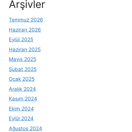
Arşivler
Temmuz 2026
Haziran 2026
Eylül 2025
Haziran 2025
Mayıs 2025
Şubat 2025
Ocak 2025
Aralık 2024
Kasım 2024
Ekim 2024
Eylül 2024
Ağustos 2024