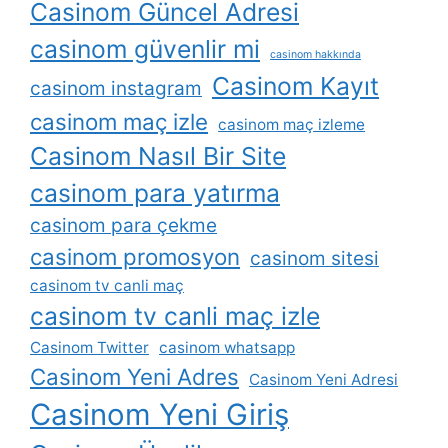
Casinom Güncel Adresi
casinom güvenlir mi
casinom hakkında
Casinom Kayıt
casinom instagram
casinom maç izle
casinom maç izleme
Casinom Nasıl Bir Site
casinom para yatırma
casinom para çekme
casinom promosyon
casinom sitesi
casinom tv canli maç
casinom tv canli maç izle
Casinom Twitter
casinom whatsapp
Casinom Yeni Adres
Casinom Yeni Adresi
Casinom Yeni Giriş