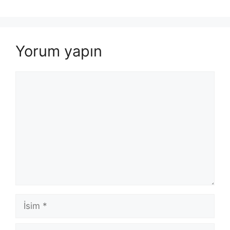
Yorum yapın
Yorum
İsim
E-