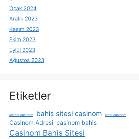
Ocak 2024
Aralık 2023
Kasım 2023
Ekim 2023
Eylül 2023
Ağustos 2023
Etiketler
bahis sitesi casinom
adresi casinom
canli casinom
Casinom Adresi
casinom bahis
Casinom Bahis Sitesi