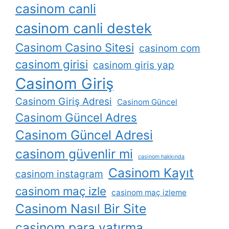
casinom canli
casinom canli destek
Casinom Casino Sitesi
casinom com
casinom girisi
casinom giris yap
Casinom Giriş
Casinom Giriş Adresi
Casinom Güncel
Casinom Güncel Adres
Casinom Güncel Adresi
casinom güvenlir mi
casinom hakkında
Casinom Kayıt
casinom instagram
casinom maç izle
casinom maç izleme
Casinom Nasıl Bir Site
casinom para yatırma