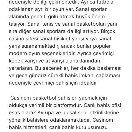
nedeniyle de ilgi çekmektedir. Ayrıca futbola
odaklanan ayrı bir oyun var. Sanal sporlar
alanında penaltı golü atmak büyük önem
taşıyor. Sanal tenis ve sanal basketbolun yanı
sıra diğer sanal sporlara da ilgi artıyor. Birçok
casino sitesi sanal bisiklet yarışı veya sanal
yarış sunmamaktadır, ancak bunlar popüler
modern oyun seçenekleridir. Ayrıca çevrimiçi
köpek yarışı ve at yarışı olanaklarından
yararlanın. Bu seçenekler, her dakika başlaması
ve gece gündüz sürekli bahis imkânı sağlaması
nedeniyle çevrimiçi bahis için idealdir
Casinom basketbol bahisleri yapmak için
oldukça verimli bir platformdur. Canlı bahis ofisi
esas olarak Avrupa ve ulusal spor etkinliklerine
yönelik bahislere odaklanmaktadır. Casinom
bahis hizmetleri, canlı bahis kuruluşunuzu