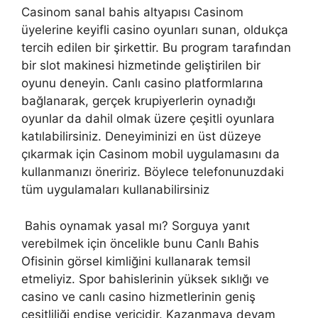
Casinom sanal bahis altyapısı Casinom
üyelerine keyifli casino oyunları sunan, oldukça
tercih edilen bir şirkettir. Bu program tarafından
bir slot makinesi hizmetinde geliştirilen bir
oyunu deneyin. Canlı casino platformlarına
bağlanarak, gerçek krupiyerlerin oynadığı
oyunlar da dahil olmak üzere çeşitli oyunlara
katılabilirsiniz. Deneyiminizi en üst düzeye
çıkarmak için Casinom mobil uygulamasını da
kullanmanızı öneririz. Böylece telefonunuzdaki
tüm uygulamaları kullanabilirsiniz
Bahis oynamak yasal mı? Sorguya yanıt
verebilmek için öncelikle bunu Canlı Bahis
Ofisinin görsel kimliğini kullanarak temsil
etmeliyiz. Spor bahislerinin yüksek sıklığı ve
casino ve canlı casino hizmetlerinin geniş
çeşitliliği endişe vericidir. Kazanmaya devam