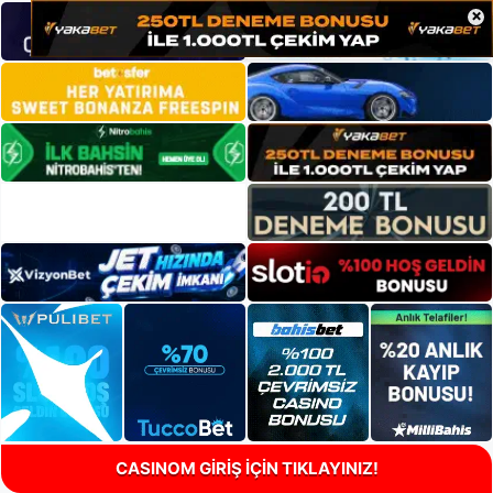
×
CASINOM GİRİŞ İÇİN TIKLAYINIZ!