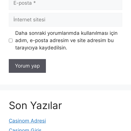
posta
İnternet
sitesi
Daha sonraki yorumlarımda kullanılması için
adım, e-posta adresim ve site adresim bu
tarayıcıya kaydedilsin.
Son Yazılar
Casinom Adresi
Casinom Giriş