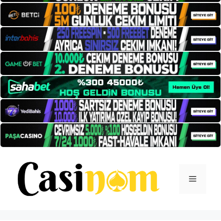
İçeriğe
atla
Menü