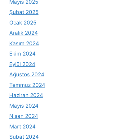
Mayıs 2025
Şubat 2025
Ocak 2025
Aralık 2024
Kasım 2024
Ekim 2024
Eylül 2024
Ağustos 2024
Temmuz 2024
Haziran 2024
Mayıs 2024
Nisan 2024
Mart 2024
Şubat 2024