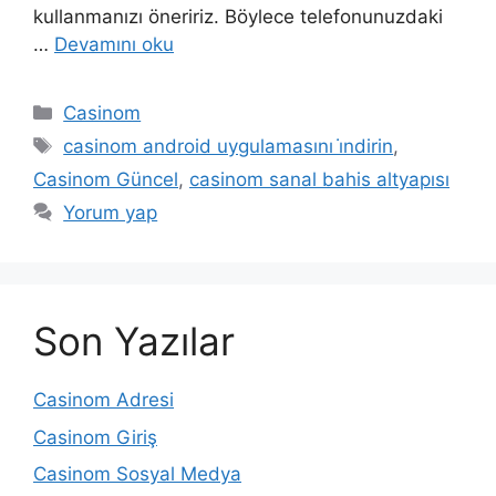
kullanmanızı öneririz. Böylece telefonunuzdaki
…
Devamını oku
Kategoriler
Casinom
Etiketler
casinom android uygulamasını i̇ndirin
,
Casinom Güncel
,
casinom sanal bahis altyapısı
Yorum yap
Son Yazılar
Casinom Adresi
Casinom Giriş
Casinom Sosyal Medya