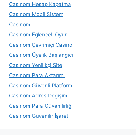
Casinom Hesap Kapatma
Casinom Mobil Sistem
Casinom
Casinom Eğlenceli Oyun
Casinom Çevrimiçi Casino
Casinom Üyelik Başlangıcı
Casinom Yenilikçi Site
Casinom Para Aktarımı
Casinom Güvenli Platform
Casinom Adres Değişimi
Casinom Para Güvenilirliği
Casinom Güvenilir İşaret