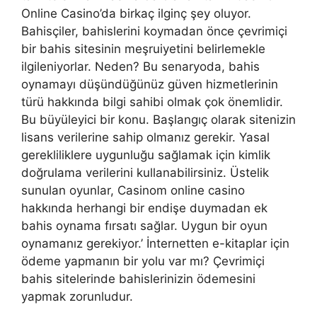
Online Casino’da birkaç ilginç şey oluyor.
Bahisçiler, bahislerini koymadan önce çevrimiçi
bir bahis sitesinin meşruiyetini belirlemekle
ilgileniyorlar. Neden? Bu senaryoda, bahis
oynamayı düşündüğünüz güven hizmetlerinin
türü hakkında bilgi sahibi olmak çok önemlidir.
Bu büyüleyici bir konu. Başlangıç ​​olarak sitenizin
lisans verilerine sahip olmanız gerekir. Yasal
gerekliliklere uygunluğu sağlamak için kimlik
doğrulama verilerini kullanabilirsiniz. Üstelik
sunulan oyunlar, Casinom online casino
hakkında herhangi bir endişe duymadan ek
bahis oynama fırsatı sağlar. Uygun bir oyun
oynamanız gerekiyor.’ İnternetten e-kitaplar için
ödeme yapmanın bir yolu var mı? Çevrimiçi
bahis sitelerinde bahislerinizin ödemesini
yapmak zorunludur.