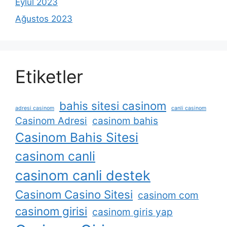
Eylül 2023
Ağustos 2023
Etiketler
bahis sitesi casinom
adresi casinom
canli casinom
Casinom Adresi
casinom bahis
Casinom Bahis Sitesi
casinom canli
casinom canli destek
Casinom Casino Sitesi
casinom com
casinom girisi
casinom giris yap