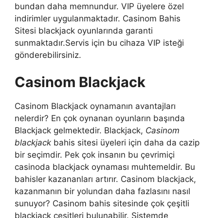
bundan daha memnundur. VIP üyelere özel
indirimler uygulanmaktadır. Casinom Bahis
Sitesi blackjack oyunlarında garanti
sunmaktadır.Servis için bu cihaza VIP isteği
gönderebilirsiniz.
Casinom Blackjack
Casinom Blackjack oynamanın avantajları
nelerdir? En çok oynanan oyunların başında
Blackjack gelmektedir. Blackjack,
Casinom
blackjack
bahis sitesi üyeleri için daha da cazip
bir seçimdir. Pek çok insanın bu çevrimiçi
casinoda blackjack oynaması muhtemeldir. Bu
bahisler kazananları artırır. Casinom blackjack,
kazanmanın bir yolundan daha fazlasını nasıl
sunuyor? Casinom bahis sitesinde çok çeşitli
blackjack çeşitleri bulunabilir. Sistemde