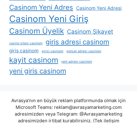
Casinom Yeni Adres
Casinom Yeni Adresi
Casinom Yeni Giriş
Casinom Üyelik
Casinom Şikayet
giris adresi casinom
casino sitesi casinom
giris casinom
girisi casinom
güncel adresi casinom
kayit casinom
yeni adresi casinom
yeni giris casinom
Avrasya'nın en büyük reklam platformunda olmak için
Microsoft Teams:
reklam@avrasyamarketing.com
adresimizden veya Telegram: @Avrasyamarketing
adresimizden irtibat kurabilirsiniz. (Tek iletişim
adreslerimiz teams / telegram ve mail adresimizdir.
Harici hiçbir iletişim adresimiz bulunmamaktadır.