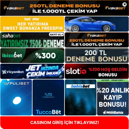
×
CASINOM GİRİŞ İÇİN TIKLAYINIZ!