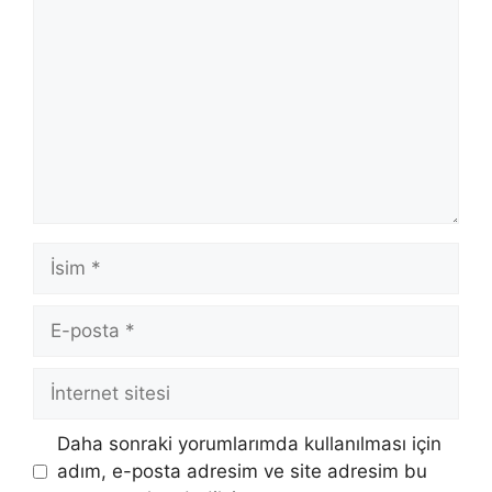
İsim
E-
posta
İnternet
sitesi
Daha sonraki yorumlarımda kullanılması için
adım, e-posta adresim ve site adresim bu