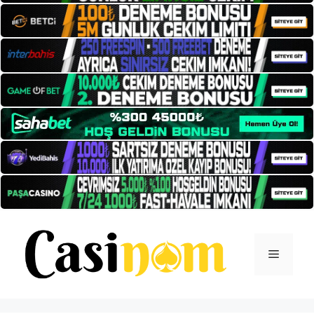
İçeriğe
atla
Menü