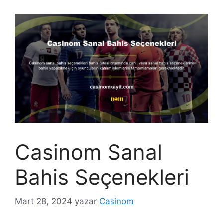
Casinom Sanal
Bahis Seçenekleri
Mart 28, 2024
yazar
Casinom