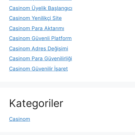
Casinom Üyelik Başlangıcı
Casinom Yenilikçi Site
Casinom Para Aktarımı
Casinom Güvenli Platform
Casinom Adres Değişimi
Casinom Para Güvenilirliği
Casinom Güvenilir İşaret
Kategoriler
Casinom