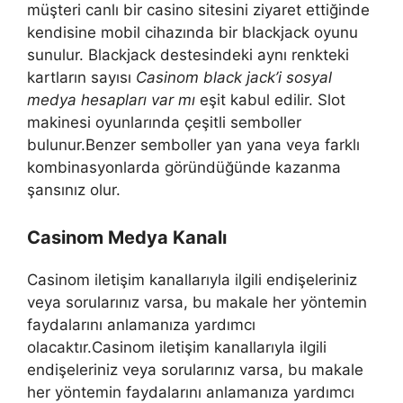
müşteri canlı bir casino sitesini ziyaret ettiğinde
kendisine mobil cihazında bir blackjack oyunu
sunulur. Blackjack destesindeki aynı renkteki
kartların sayısı
Casinom black jack’i sosyal
medya hesapları var mı
eşit kabul edilir. Slot
makinesi oyunlarında çeşitli semboller
bulunur.Benzer semboller yan yana veya farklı
kombinasyonlarda göründüğünde kazanma
şansınız olur.
Casinom Medya Kanalı
Casinom iletişim kanallarıyla ilgili endişeleriniz
veya sorularınız varsa, bu makale her yöntemin
faydalarını anlamanıza yardımcı
olacaktır.Casinom iletişim kanallarıyla ilgili
endişeleriniz veya sorularınız varsa, bu makale
her yöntemin faydalarını anlamanıza yardımcı