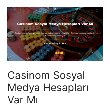
Casinom Sosyal
Medya Hesapları
Var Mı