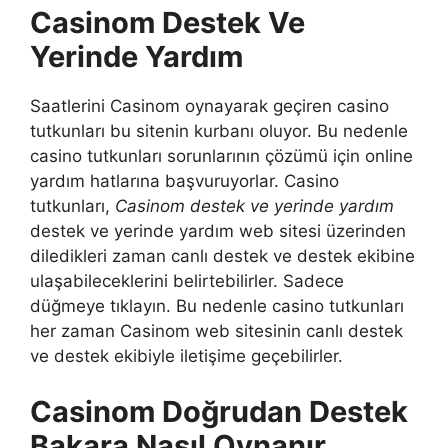
Casinom Destek Ve
Yerinde Yardım
Saatlerini Casinom oynayarak geçiren casino
tutkunları bu sitenin kurbanı oluyor. Bu nedenle
casino tutkunları sorunlarının çözümü için online
yardım hatlarına başvuruyorlar. Casino
tutkunları,
Casinom destek ve yerinde yardım
destek ve yerinde yardım web sitesi üzerinden
diledikleri zaman canlı destek ve destek ekibine
ulaşabileceklerini belirtebilirler. Sadece
düğmeye tıklayın. Bu nedenle casino tutkunları
her zaman Casinom web sitesinin canlı destek
ve destek ekibiyle iletişime geçebilirler.
Casinom Doğrudan Destek
Bakara Nasıl Oynanır