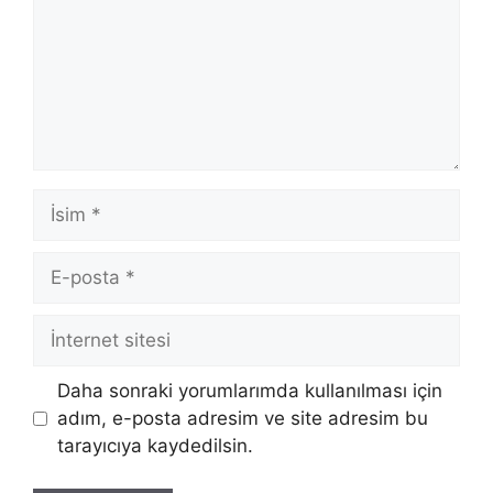
İsim
E-
posta
İnternet
sitesi
Daha sonraki yorumlarımda kullanılması için
adım, e-posta adresim ve site adresim bu
tarayıcıya kaydedilsin.