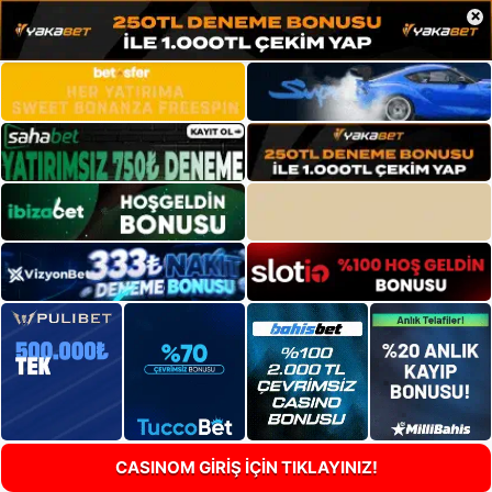
×
CASINOM GİRİŞ İÇİN TIKLAYINIZ!