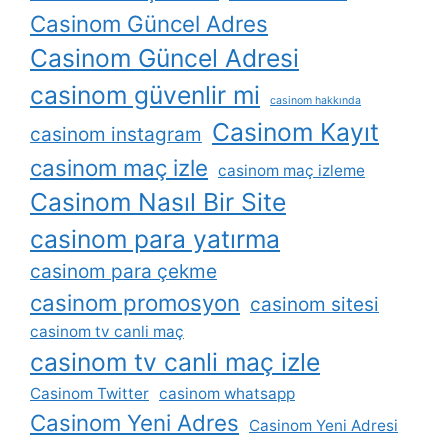
Casinom Güncel Adres
Casinom Güncel Adresi
casinom güvenlir mi
casinom hakkında
Casinom Kayıt
casinom instagram
casinom maç izle
casinom maç izleme
Casinom Nasıl Bir Site
casinom para yatırma
casinom para çekme
casinom promosyon
casinom sitesi
casinom tv canli maç
casinom tv canli maç izle
Casinom Twitter
casinom whatsapp
Casinom Yeni Adres
Casinom Yeni Adresi