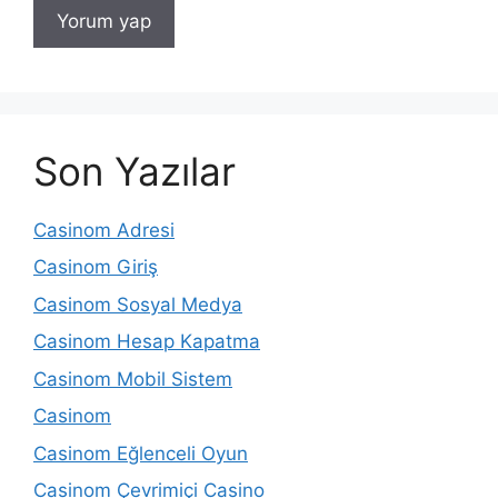
Son Yazılar
Casinom Adresi
Casinom Giriş
Casinom Sosyal Medya
Casinom Hesap Kapatma
Casinom Mobil Sistem
Casinom
Casinom Eğlenceli Oyun
Casinom Çevrimiçi Casino