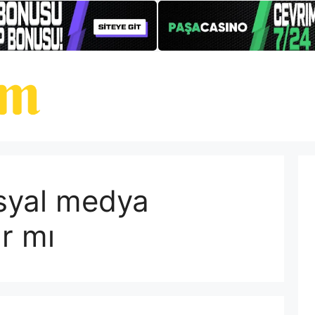
syal medya
r mı