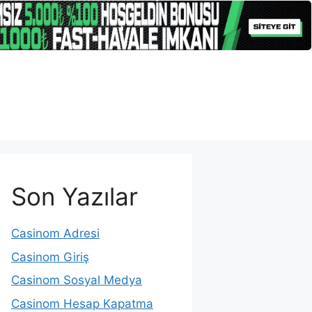
Son Yazılar
Casinom Adresi
Casinom Giriş
Casinom Sosyal Medya
Casinom Hesap Kapatma