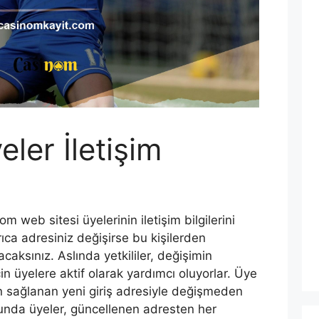
ler İletişim
m web sitesi üyelerinin iletişim bilgilerini
rıca adresiniz değişirse bu kişilerden
lacaksınız. Aslında yetkililer, değişimin
in üyelere aktif olarak yardımcı oluyorlar. Üye
 sağlanan yeni giriş adresiyle değişmeden
munda üyeler, güncellenen adresten her