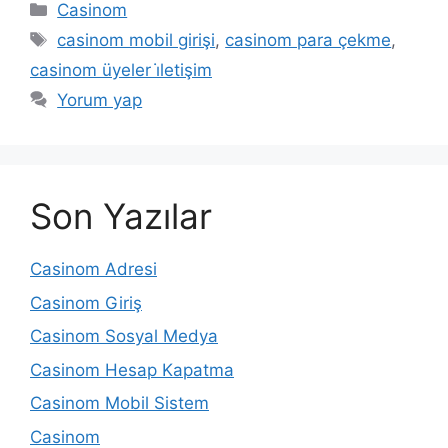
Kategoriler
Casinom
Etiketler
casinom mobil girişi
,
casinom para çekme
,
casinom üyeler i̇letişim
Yorum yap
Son Yazılar
Casinom Adresi
Casinom Giriş
Casinom Sosyal Medya
Casinom Hesap Kapatma
Casinom Mobil Sistem
Casinom