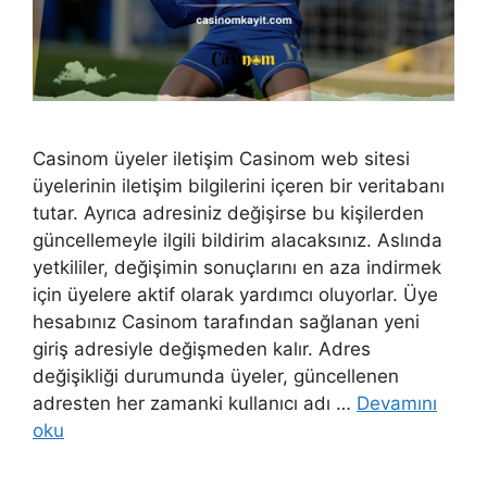
Casinom üyeler iletişim Casinom web sitesi
üyelerinin iletişim bilgilerini içeren bir veritabanı
tutar. Ayrıca adresiniz değişirse bu kişilerden
güncellemeyle ilgili bildirim alacaksınız. Aslında
yetkililer, değişimin sonuçlarını en aza indirmek
için üyelere aktif olarak yardımcı oluyorlar. Üye
hesabınız Casinom tarafından sağlanan yeni
giriş adresiyle değişmeden kalır. Adres
değişikliği durumunda üyeler, güncellenen
adresten her zamanki kullanıcı adı …
Devamını
oku