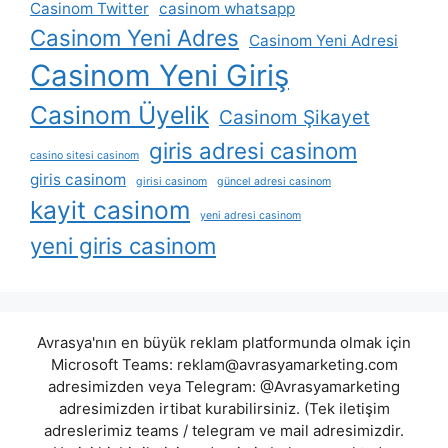
Casinom Twitter
casinom whatsapp
Casinom Yeni Adres
Casinom Yeni Adresi
Casinom Yeni Giriş
Casinom Üyelik
Casinom Şikayet
giris adresi casinom
casino sitesi casinom
giris casinom
girisi casinom
güncel adresi casinom
kayit casinom
yeni adresi casinom
yeni giris casinom
Avrasya'nın en büyük reklam platformunda olmak için
Microsoft Teams:
reklam@avrasyamarketing.com
adresimizden veya Telegram: @Avrasyamarketing
adresimizden irtibat kurabilirsiniz. (Tek iletişim
adreslerimiz teams / telegram ve mail adresimizdir.