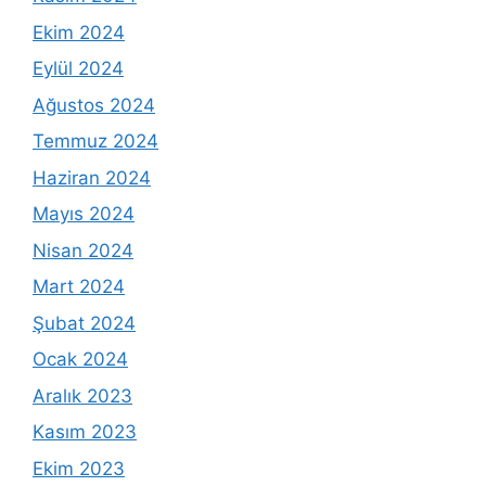
Ekim 2024
Eylül 2024
Ağustos 2024
Temmuz 2024
Haziran 2024
Mayıs 2024
Nisan 2024
Mart 2024
Şubat 2024
Ocak 2024
Aralık 2023
Kasım 2023
Ekim 2023