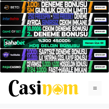
İçeriğe
atla
Menü