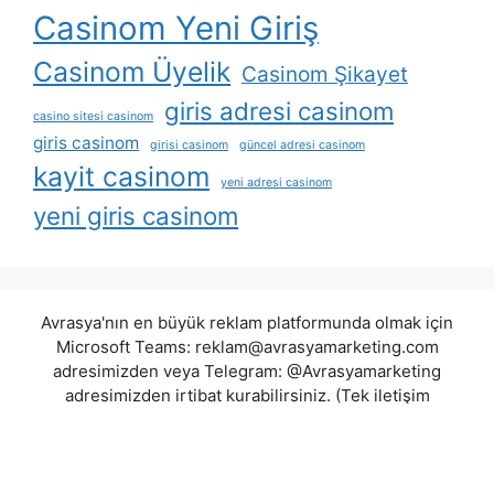
Casinom Yeni Giriş
Casinom Üyelik
Casinom Şikayet
giris adresi casinom
casino sitesi casinom
giris casinom
girisi casinom
güncel adresi casinom
kayit casinom
yeni adresi casinom
yeni giris casinom
Avrasya'nın en büyük reklam platformunda olmak için
Microsoft Teams:
reklam@avrasyamarketing.com
adresimizden veya Telegram: @Avrasyamarketing
adresimizden irtibat kurabilirsiniz. (Tek iletişim
adreslerimiz teams / telegram ve mail adresimizdir.
Harici hiçbir iletişim adresimiz bulunmamaktadır.
Lütfen itibar etmeyiniz.) Türkiye yasalarına göre 7258
sayılı kanun uyarınca yasa dışı bahis oynamanın