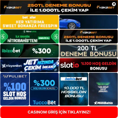
×
CASINOM GİRİŞ İÇİN TIKLAYINIZ!