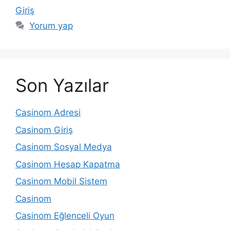
Giriş
Yorum yap
Son Yazılar
Casinom Adresi
Casinom Giriş
Casinom Sosyal Medya
Casinom Hesap Kapatma
Casinom Mobil Sistem
Casinom
Casinom Eğlenceli Oyun