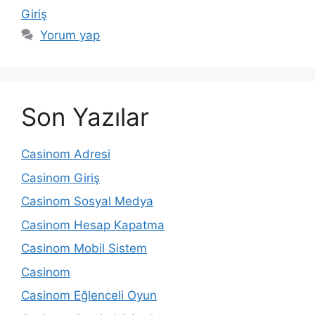
Giriş
Yorum yap
Son Yazılar
Casinom Adresi
Casinom Giriş
Casinom Sosyal Medya
Casinom Hesap Kapatma
Casinom Mobil Sistem
Casinom
Casinom Eğlenceli Oyun