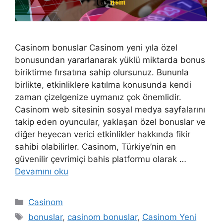
Casinom bonuslar Casinom yeni yıla özel
bonusundan yararlanarak yüklü miktarda bonus
biriktirme fırsatına sahip olursunuz. Bununla
birlikte, etkinliklere katılma konusunda kendi
zaman çizelgenize uymanız çok önemlidir.
Casinom web sitesinin sosyal medya sayfalarını
takip eden oyuncular, yaklaşan özel bonuslar ve
diğer heyecan verici etkinlikler hakkında fikir
sahibi olabilirler. Casinom, Türkiye’nin en
güvenilir çevrimiçi bahis platformu olarak …
Devamını oku
Kategoriler
Casinom
Etiketler
bonuslar
,
casinom bonuslar
,
Casinom Yeni