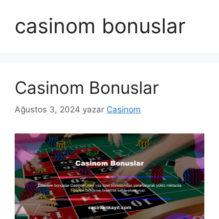
casinom bonuslar
Casinom Bonuslar
Ağustos 3, 2024
yazar
Casinom