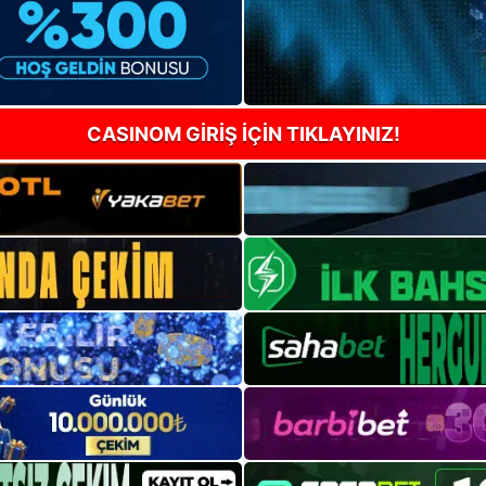
CASINOM GİRİŞ İÇİN TIKLAYINIZ!