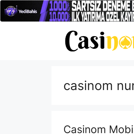
İçeriğe
atla
casinom num
Casinom Mobi