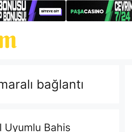
aralı bağlantı
l Uyumlu Bahis