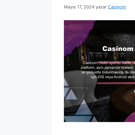
Mayıs 17, 2024
yazar
Casinom