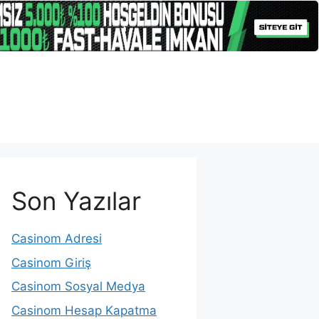
Son Yazılar
Casinom Adresi
Casinom Giriş
Casinom Sosyal Medya
Casinom Hesap Kapatma