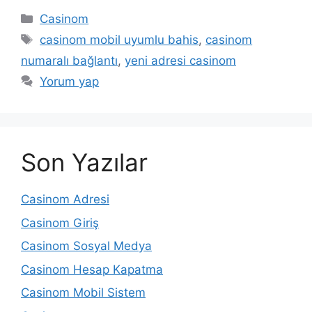
Kategoriler
Casinom
Etiketler
casinom mobil uyumlu bahis
,
casinom
numaralı bağlantı
,
yeni adresi casinom
Yorum yap
Son Yazılar
Casinom Adresi
Casinom Giriş
Casinom Sosyal Medya
Casinom Hesap Kapatma
Casinom Mobil Sistem