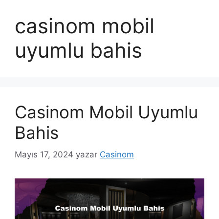
casinom mobil
uyumlu bahis
Casinom Mobil Uyumlu
Bahis
Mayıs 17, 2024
yazar
Casinom