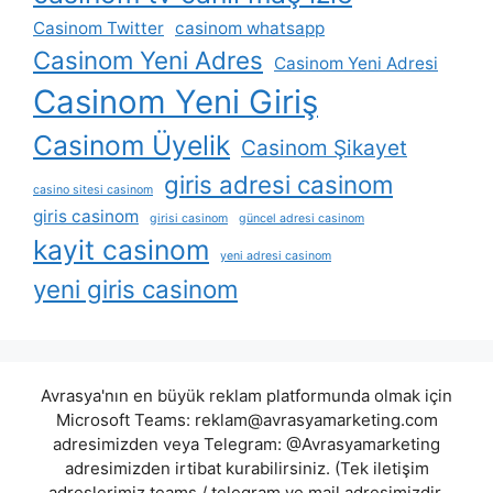
Casinom Twitter
casinom whatsapp
Casinom Yeni Adres
Casinom Yeni Adresi
Casinom Yeni Giriş
Casinom Üyelik
Casinom Şikayet
giris adresi casinom
casino sitesi casinom
giris casinom
girisi casinom
güncel adresi casinom
kayit casinom
yeni adresi casinom
yeni giris casinom
Avrasya'nın en büyük reklam platformunda olmak için
Microsoft Teams:
reklam@avrasyamarketing.com
adresimizden veya Telegram: @Avrasyamarketing
adresimizden irtibat kurabilirsiniz. (Tek iletişim
adreslerimiz teams / telegram ve mail adresimizdir.