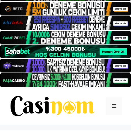
İçeriğe
atla
Menü