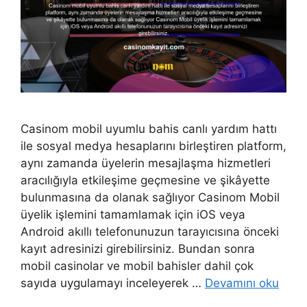
Casinom mobil uyumlu bahis canlı yardım hattı
ile sosyal medya hesaplarını birleştiren platform,
aynı zamanda üyelerin mesajlaşma hizmetleri
aracılığıyla etkileşime geçmesine ve şikâyette
bulunmasına da olanak sağlıyor Casinom Mobil
üyelik işlemini tamamlamak için iOS veya
Android akıllı telefonunuzun tarayıcısına önceki
kayıt adresinizi girebilirsiniz. Bundan sonra
mobil casinolar ve mobil bahisler dahil çok
sayıda uygulamayı inceleyerek …
Devamını oku