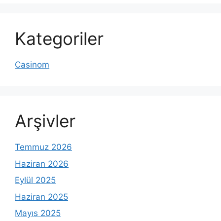
Kategoriler
Casinom
Arşivler
Temmuz 2026
Haziran 2026
Eylül 2025
Haziran 2025
Mayıs 2025