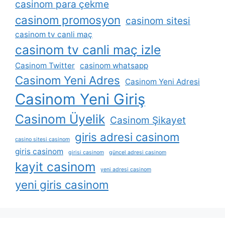
casinom para çekme
casinom promosyon
casinom sitesi
casinom tv canli maç
casinom tv canli maç izle
Casinom Twitter
casinom whatsapp
Casinom Yeni Adres
Casinom Yeni Adresi
Casinom Yeni Giriş
Casinom Üyelik
Casinom Şikayet
giris adresi casinom
casino sitesi casinom
giris casinom
girisi casinom
güncel adresi casinom
kayit casinom
yeni adresi casinom
yeni giris casinom