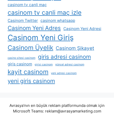
casinom tv canli maç
casinom tv canli maç izle
Casinom Twitter
casinom whatsapp
Casinom Yeni Adres
Casinom Yeni Adresi
Casinom Yeni Giriş
Casinom Üyelik
Casinom Şikayet
giris adresi casinom
casino sitesi casinom
giris casinom
girisi casinom
güncel adresi casinom
kayit casinom
yeni adresi casinom
yeni giris casinom
Avrasya'nın en büyük reklam platformunda olmak için
Microsoft Teams:
reklam@avrasyamarketing.com