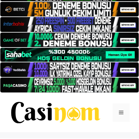
İçeriğe
atla
Menü