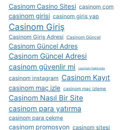
Casinom Casino Sitesi
casinom com
casinom girisi
casinom giris yap
Casinom Giriş
Casinom Giriş Adresi
Casinom Güncel
Casinom Güncel Adres
Casinom Güncel Adresi
casinom güvenlir mi
casinom hakkında
Casinom Kayıt
casinom instagram
casinom maç izle
casinom maç izleme
Casinom Nasıl Bir Site
casinom para yatırma
casinom para çekme
casinom promosyon
casinom sitesi