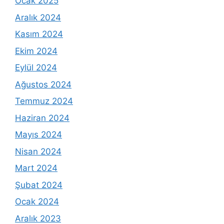
Ocak 2025
Aralık 2024
Kasım 2024
Ekim 2024
Eylül 2024
Ağustos 2024
Temmuz 2024
Haziran 2024
Mayıs 2024
Nisan 2024
Mart 2024
Şubat 2024
Ocak 2024
Aralık 2023