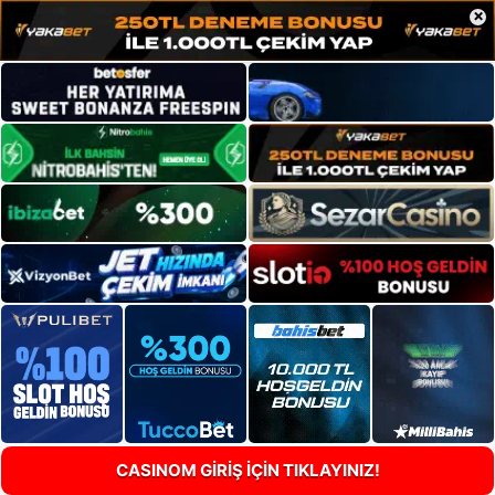
×
CASINOM GİRİŞ İÇİN TIKLAYINIZ!