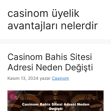
casinom üyelik
avantajları nelerdir
Casinom Bahis Sitesi
Adresi Neden Değişti
Kasım 13, 2024
yazar
Casinom