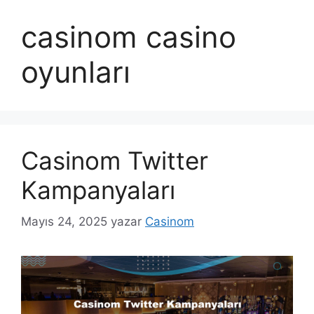
casinom casino
oyunları
Casinom Twitter
Kampanyaları
Mayıs 24, 2025
yazar
Casinom