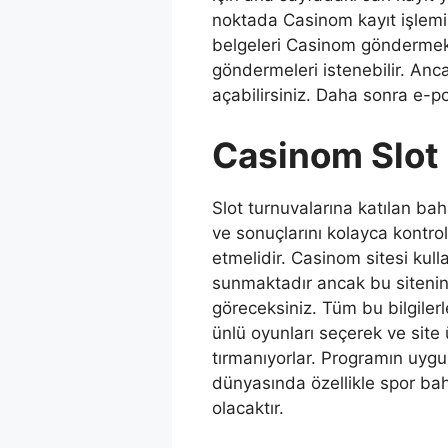
noktada Casinom kayıt işlemi 
belgeleri Casinom gönderme
göndermeleri istenebilir. An
açabilirsiniz. Daha sonra e-po
Casinom Slot
Slot turnuvalarına katılan bahi
ve sonuçlarını kolayca kontro
etmelidir. Casinom sitesi kulla
sunmaktadır ancak bu sitenin
göreceksiniz. Tüm bu bilgilerl
ünlü oyunları seçerek ve sit
tırmanıyorlar. Programın uygu
dünyasında özellikle spor bah
olacaktır.