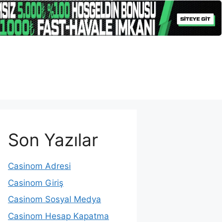
Son Yazılar
Casinom Adresi
Casinom Giriş
Casinom Sosyal Medya
Casinom Hesap Kapatma