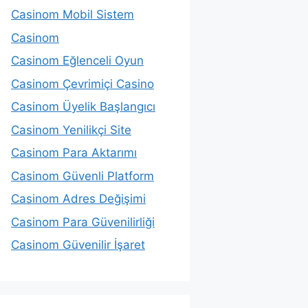
Casinom Mobil Sistem
Casinom
Casinom Eğlenceli Oyun
Casinom Çevrimiçi Casino
Casinom Üyelik Başlangıcı
Casinom Yenilikçi Site
Casinom Para Aktarımı
Casinom Güvenli Platform
Casinom Adres Değişimi
Casinom Para Güvenilirliği
Casinom Güvenilir İşaret