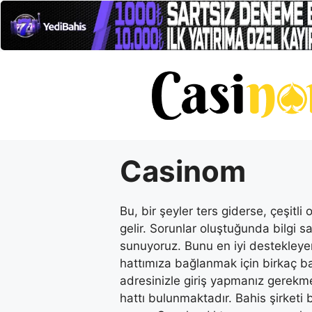
İçeriğe
atla
Casinom
Bu, bir şeyler ters giderse, çeşitli
gelir. Sorunlar oluştuğunda bilgi s
sunuyoruz. Bunu en iyi destekleye
hattımıza bağlanmak için birkaç ba
adresinizle giriş yapmanız gerekme
hattı bulunmaktadır. Bahis şirketi b