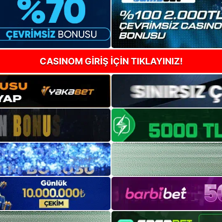
CASINOM GİRİŞ İÇİN TIKLAYINIZ!